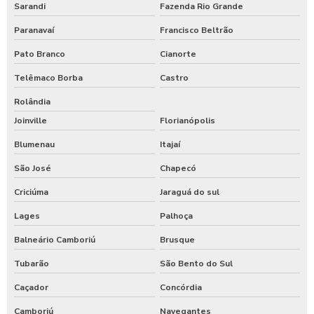
Sarandi
Fazenda Rio Grande
Paranavaí
Francisco Beltrão
Pato Branco
Cianorte
Telêmaco Borba
Castro
Rolândia
Joinville
Florianópolis
Blumenau
Itajaí
São José
Chapecó
Criciúma
Jaraguá do sul
Lages
Palhoça
Balneário Camboriú
Brusque
Tubarão
São Bento do Sul
Caçador
Concórdia
Camboriú
Navegantes