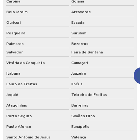
Carpina
Goiana
Belo Jardim
Arcoverde
Ouricuri
Escada
Pesqueira
Surubim
Palmares
Bezerros
Salvador
Feira de Santana
Vitória da Conquista
Camaçari
Itabuna
Juazeiro
Lauro de Freitas
Ilhéus
Jequié
Teixeira de Freitas
Alagoinhas
Barreiras
Porto Seguro
Simões Filho
Paulo Afonso
Eunápolis
Santo Antônio de Jesus
Valença