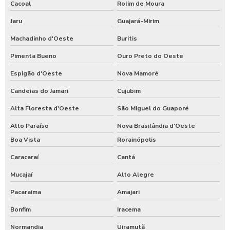
Cacoal
Rolim de Moura
Jaru
Guajará-Mirim
Machadinho d'Oeste
Buritis
Pimenta Bueno
Ouro Preto do Oeste
Espigão d'Oeste
Nova Mamoré
Candeias do Jamari
Cujubim
Alta Floresta d'Oeste
São Miguel do Guaporé
Alto Paraíso
Nova Brasilândia d'Oeste
Boa Vista
Rorainópolis
Caracaraí
Cantá
Mucajaí
Alto Alegre
Pacaraima
Amajari
Bonfim
Iracema
Normandia
Uiramutã