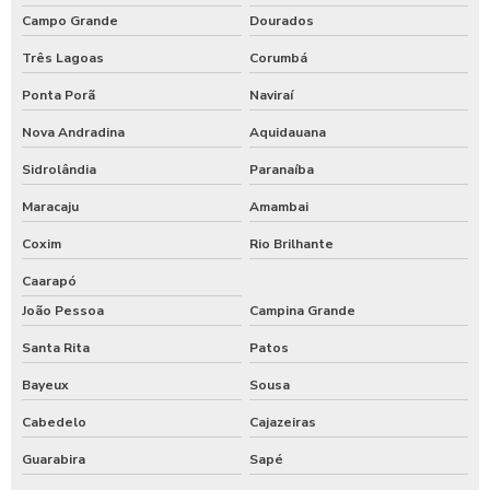
Campo Grande
Dourados
Três Lagoas
Corumbá
Ponta Porã
Naviraí
Nova Andradina
Aquidauana
Sidrolândia
Paranaíba
Maracaju
Amambai
Coxim
Rio Brilhante
Caarapó
João Pessoa
Campina Grande
Santa Rita
Patos
Bayeux
Sousa
Cabedelo
Cajazeiras
Guarabira
Sapé