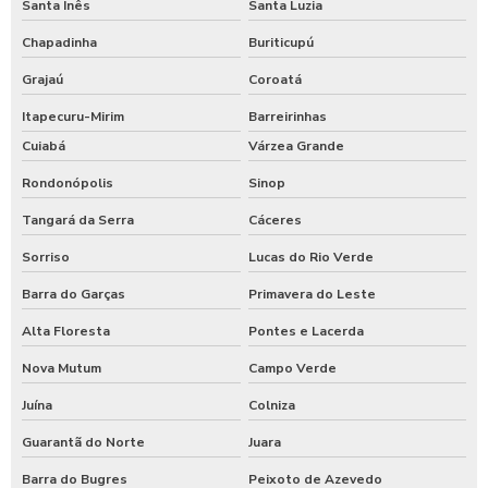
Santa Inês
Santa Luzia
Chapadinha
Buriticupú
Grajaú
Coroatá
Itapecuru-Mirim
Barreirinhas
Cuiabá
Várzea Grande
Rondonópolis
Sinop
Tangará da Serra
Cáceres
Sorriso
Lucas do Rio Verde
Barra do Garças
Primavera do Leste
Alta Floresta
Pontes e Lacerda
Nova Mutum
Campo Verde
Juína
Colniza
Guarantã do Norte
Juara
Barra do Bugres
Peixoto de Azevedo