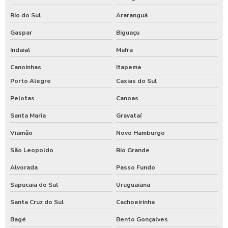
Rio do Sul
Araranguá
Gaspar
Biguaçu
Indaial
Mafra
Canoinhas
Itapema
Porto Alegre
Caxias do Sul
Pelotas
Canoas
Santa Maria
Gravataí
Viamão
Novo Hamburgo
São Leopoldo
Rio Grande
Alvorada
Passo Fundo
Sapucaia do Sul
Uruguaiana
Santa Cruz do Sul
Cachoeirinha
Bagé
Bento Gonçalves