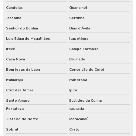
Candeias
Guanambi
Jacobina
Serrinha
Senhor do Bonfim
Dias d'Ávila
Luís Eduardo Magalhães
Itapetinga
Irecê
Campo Formoso
Casa Nova
Brumado
Bom Jesus da Lapa
Conceição do Coité
Itamaraju
Itaberaba
Cruz das Almas
Ipirá
Santo Amaro
Euclides da Cunha
Fortaleza
caucacia
Juazeiro do Norte
Maracanaú
Sobral
Crato