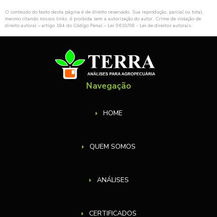
O conteúdo do texto desta página é de direito reservado. Sua reprodução, parcial ou total,
mesmo citando nossos links, é proibida sem a autorização do autor. Crime de violação de
direito autoral – artigo 184 do Código Penal –
Lei 9610/98 - Lei de direitos autorais
.
Navegação
HOME
QUEM SOMOS
ANÁLISES
CERTIFICADOS