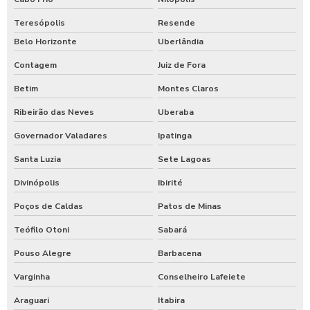
Teresópolis
Resende
Belo Horizonte
Uberlândia
Contagem
Juiz de Fora
Betim
Montes Claros
Ribeirão das Neves
Uberaba
Governador Valadares
Ipatinga
Santa Luzia
Sete Lagoas
Divinópolis
Ibirité
Poços de Caldas
Patos de Minas
Teófilo Otoni
Sabará
Pouso Alegre
Barbacena
Varginha
Conselheiro Lafeiete
Araguari
Itabira