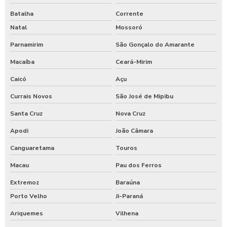
Batalha
Corrente
Natal
Mossoró
Parnamirim
São Gonçalo do Amarante
Macaíba
Ceará-Mirim
Caicó
Açu
Currais Novos
São José de Mipibu
Santa Cruz
Nova Cruz
Apodi
João Câmara
Canguaretama
Touros
Macau
Pau dos Ferros
Extremoz
Baraúna
Porto Velho
Ji-Paraná
Ariquemes
Vilhena