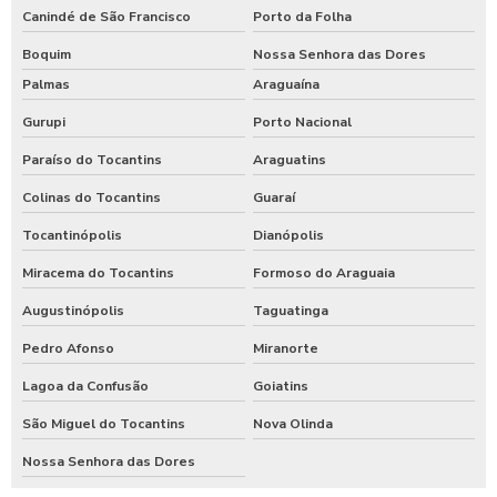
Canindé de São Francisco
Porto da Folha
Boquim
Nossa Senhora das Dores
Palmas
Araguaína
Gurupi
Porto Nacional
Paraíso do Tocantins
Araguatins
Colinas do Tocantins
Guaraí
Tocantinópolis
Dianópolis
Miracema do Tocantins
Formoso do Araguaia
Augustinópolis
Taguatinga
Pedro Afonso
Miranorte
Lagoa da Confusão
Goiatins
São Miguel do Tocantins
Nova Olinda
Nossa Senhora das Dores