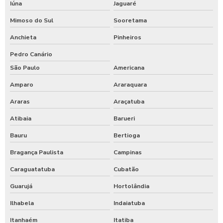
Iúna
Jaguaré
Mimoso do Sul
Sooretama
Anchieta
Pinheiros
Pedro Canário
São Paulo
Americana
Amparo
Araraquara
Araras
Araçatuba
Atibaia
Barueri
Bauru
Bertioga
Bragança Paulista
Campinas
Caraguatatuba
Cubatão
Guarujá
Hortolândia
Ilhabela
Indaiatuba
Itanhaém
Itatiba