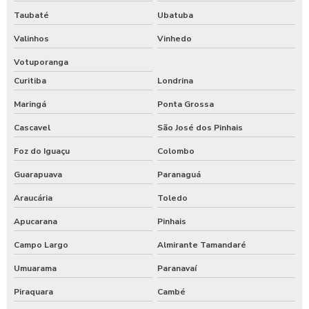
Taubaté
Ubatuba
Valinhos
Vinhedo
Votuporanga
Curitiba
Londrina
Maringá
Ponta Grossa
Cascavel
São José dos Pinhais
Foz do Iguaçu
Colombo
Guarapuava
Paranaguá
Araucária
Toledo
Apucarana
Pinhais
Campo Largo
Almirante Tamandaré
Umuarama
Paranavaí
Piraquara
Cambé