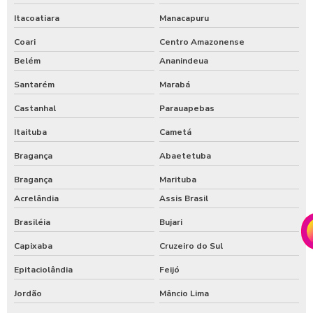
Itacoatiara
Manacapuru
Coari
Centro Amazonense
Belém
Ananindeua
Santarém
Marabá
Castanhal
Parauapebas
Itaituba
Cametá
Bragança
Abaetetuba
Bragança
Marituba
Acrelândia
Assis Brasil
Brasiléia
Bujari
Capixaba
Cruzeiro do Sul
Epitaciolândia
Feijó
Jordão
Mâncio Lima