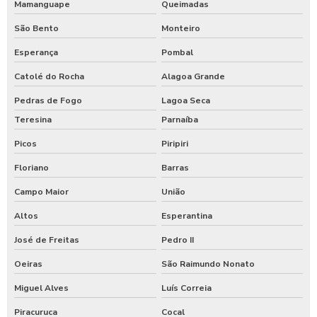
Mamanguape
Queimadas
São Bento
Monteiro
Esperança
Pombal
Catolé do Rocha
Alagoa Grande
Pedras de Fogo
Lagoa Seca
Teresina
Parnaíba
Picos
Piripiri
Floriano
Barras
Campo Maior
União
Altos
Esperantina
José de Freitas
Pedro II
Oeiras
São Raimundo Nonato
Miguel Alves
Luís Correia
Piracuruca
Cocal