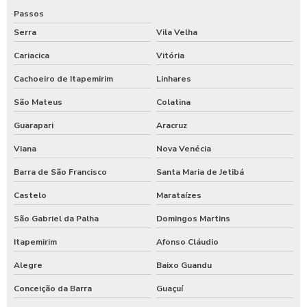
Passos
Serra
Vila Velha
Cariacica
Vitória
Cachoeiro de Itapemirim
Linhares
São Mateus
Colatina
Guarapari
Aracruz
Viana
Nova Venécia
Barra de São Francisco
Santa Maria de Jetibá
Castelo
Marataízes
São Gabriel da Palha
Domingos Martins
Itapemirim
Afonso Cláudio
Alegre
Baixo Guandu
Conceição da Barra
Guaçuí