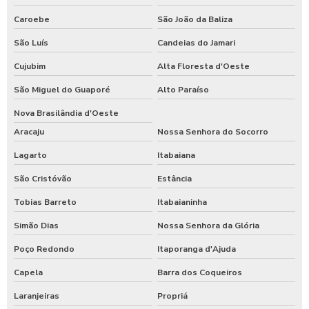
Caroebe
São João da Baliza
São Luís
Candeias do Jamari
Cujubim
Alta Floresta d'Oeste
São Miguel do Guaporé
Alto Paraíso
Nova Brasilândia d'Oeste
Aracaju
Nossa Senhora do Socorro
Lagarto
Itabaiana
São Cristóvão
Estância
Tobias Barreto
Itabaianinha
Simão Dias
Nossa Senhora da Glória
Poço Redondo
Itaporanga d'Ajuda
Capela
Barra dos Coqueiros
Laranjeiras
Propriá