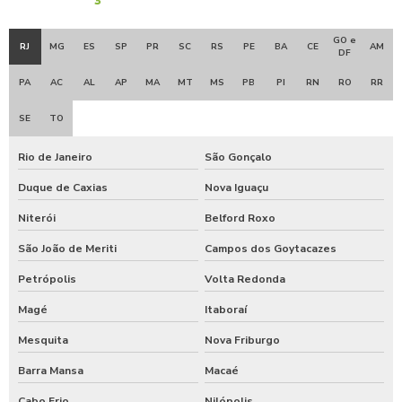
GO e
RJ
MG
ES
SP
PR
SC
RS
PE
BA
CE
AM
DF
PA
AC
AL
AP
MA
MT
MS
PB
PI
RN
RO
RR
SE
TO
Rio de Janeiro
São Gonçalo
Duque de Caxias
Nova Iguaçu
Niterói
Belford Roxo
São João de Meriti
Campos dos Goytacazes
Petrópolis
Volta Redonda
Magé
Itaboraí
Mesquita
Nova Friburgo
Barra Mansa
Macaé
Cabo Frio
Nilópolis