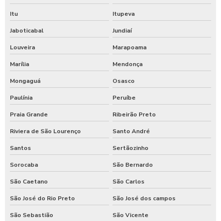
Itu
Itupeva
Jaboticabal
Jundiaí
Louveira
Marapoama
Marília
Mendonça
Mongaguá
Osasco
Paulínia
Peruíbe
Praia Grande
Ribeirão Preto
Riviera de São Lourenço
Santo André
Santos
Sertãozinho
Sorocaba
São Bernardo
São Caetano
São Carlos
São José do Rio Preto
São José dos campos
São Sebastião
São Vicente