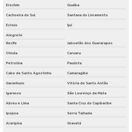
Erechim
Guaíba
Cachoeira do Sul
Santana do Livramento
Esteio
Ijuí
Alegrete
Recife
Jaboatão dos Guararapes
Olinda
Caruaru
Petrolina
Paulista
Cabo de Santo Agostinho
Camaragibe
Garanhuns
Vitória de Santo Antão
Igarassu
São Lourenço da Mata
Abreu e Lima
Santa Cruz do Capibaribe
Ipojuca
Serra Talhada
Araripina
Gravatá