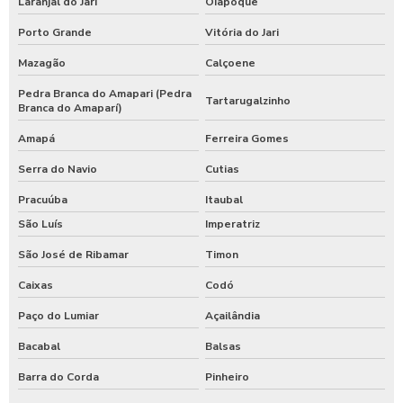
Laranjal do Jari
Oiapoque
Porto Grande
Vitória do Jari
Mazagão
Calçoene
Pedra Branca do Amapari (Pedra
Tartarugalzinho
Branca do Amaparí)
Amapá
Ferreira Gomes
Serra do Navio
Cutias
Pracuúba
Itaubal
São Luís
Imperatriz
São José de Ribamar
Timon
Caixas
Codó
Paço do Lumiar
Açailândia
Bacabal
Balsas
Barra do Corda
Pinheiro