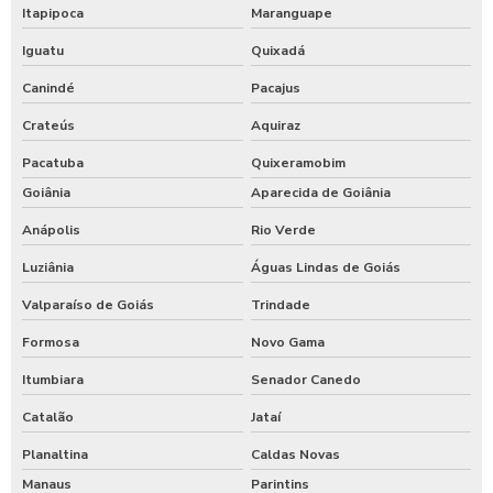
Itapipoca
Maranguape
Iguatu
Quixadá
Canindé
Pacajus
Crateús
Aquiraz
Pacatuba
Quixeramobim
Goiânia
Aparecida de Goiânia
Anápolis
Rio Verde
Luziânia
Águas Lindas de Goiás
Valparaíso de Goiás
Trindade
Formosa
Novo Gama
Itumbiara
Senador Canedo
Catalão
Jataí
Planaltina
Caldas Novas
Manaus
Parintins