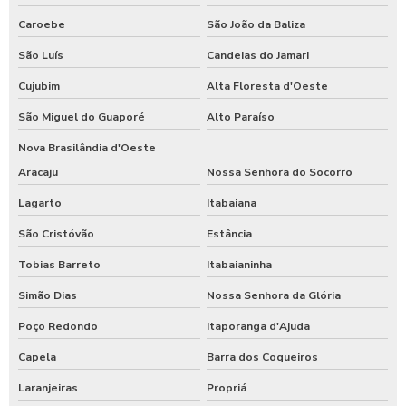
Caroebe
São João da Baliza
São Luís
Candeias do Jamari
Cujubim
Alta Floresta d'Oeste
São Miguel do Guaporé
Alto Paraíso
Nova Brasilândia d'Oeste
Aracaju
Nossa Senhora do Socorro
Lagarto
Itabaiana
São Cristóvão
Estância
Tobias Barreto
Itabaianinha
Simão Dias
Nossa Senhora da Glória
Poço Redondo
Itaporanga d'Ajuda
Capela
Barra dos Coqueiros
Laranjeiras
Propriá