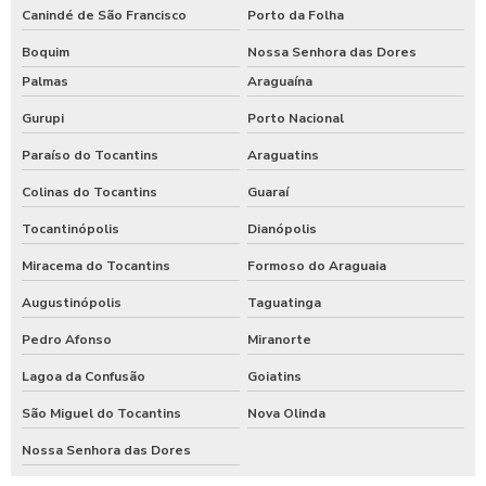
Canindé de São Francisco
Porto da Folha
Boquim
Nossa Senhora das Dores
Palmas
Araguaína
Gurupi
Porto Nacional
Paraíso do Tocantins
Araguatins
Colinas do Tocantins
Guaraí
Tocantinópolis
Dianópolis
Miracema do Tocantins
Formoso do Araguaia
Augustinópolis
Taguatinga
Pedro Afonso
Miranorte
Lagoa da Confusão
Goiatins
São Miguel do Tocantins
Nova Olinda
Nossa Senhora das Dores