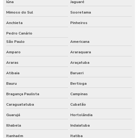
Iúna
Jaguaré
Mimoso do Sul
Sooretama
Anchieta
Pinheiros
Pedro Canário
São Paulo
Americana
Amparo
Araraquara
Araras
Araçatuba
Atibaia
Barueri
Bauru
Bertioga
Bragança Paulista
Campinas
Caraguatatuba
Cubatão
Guarujá
Hortolândia
Ilhabela
Indaiatuba
Itanhaém
Itatiba