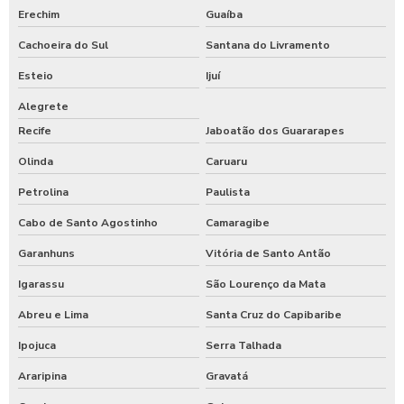
Erechim
Guaíba
Cachoeira do Sul
Santana do Livramento
Esteio
Ijuí
Alegrete
Recife
Jaboatão dos Guararapes
Olinda
Caruaru
Petrolina
Paulista
Cabo de Santo Agostinho
Camaragibe
Garanhuns
Vitória de Santo Antão
Igarassu
São Lourenço da Mata
Abreu e Lima
Santa Cruz do Capibaribe
Ipojuca
Serra Talhada
Araripina
Gravatá