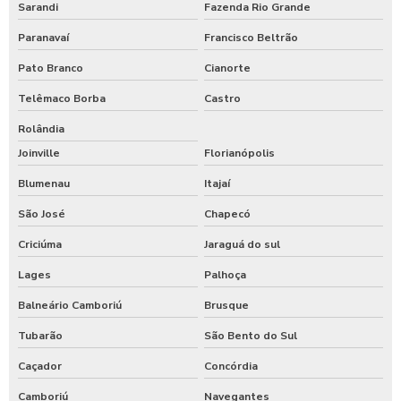
Sarandi
Fazenda Rio Grande
Paranavaí
Francisco Beltrão
Pato Branco
Cianorte
Telêmaco Borba
Castro
Rolândia
Joinville
Florianópolis
Blumenau
Itajaí
São José
Chapecó
Criciúma
Jaraguá do sul
Lages
Palhoça
Balneário Camboriú
Brusque
Tubarão
São Bento do Sul
Caçador
Concórdia
Camboriú
Navegantes