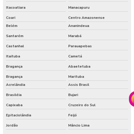
Itacoatiara
Manacapuru
Coari
Centro Amazonense
Belém
Ananindeua
Santarém
Marabá
Castanhal
Parauapebas
Itaituba
Cametá
Bragança
Abaetetuba
Bragança
Marituba
Acrelândia
Assis Brasil
Brasiléia
Bujari
Capixaba
Cruzeiro do Sul
Epitaciolândia
Feijó
Jordão
Mâncio Lima