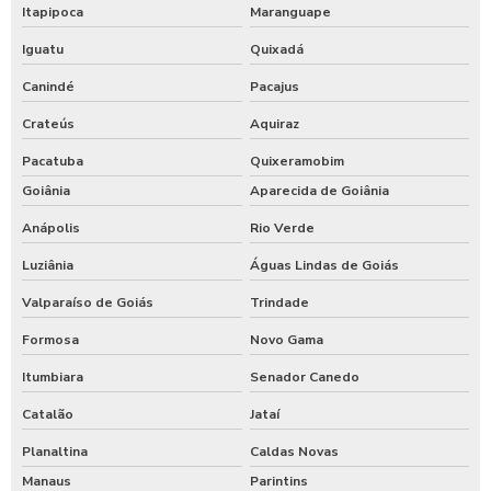
Itapipoca
Maranguape
Iguatu
Quixadá
Canindé
Pacajus
Crateús
Aquiraz
Pacatuba
Quixeramobim
Goiânia
Aparecida de Goiânia
Anápolis
Rio Verde
Luziânia
Águas Lindas de Goiás
Valparaíso de Goiás
Trindade
Formosa
Novo Gama
Itumbiara
Senador Canedo
Catalão
Jataí
Planaltina
Caldas Novas
Manaus
Parintins