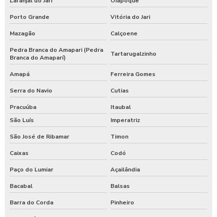
Laranjal do Jari
Oiapoque
Porto Grande
Vitória do Jari
Mazagão
Calçoene
Pedra Branca do Amapari (Pedra
Tartarugalzinho
Branca do Amaparí)
Amapá
Ferreira Gomes
Serra do Navio
Cutias
Pracuúba
Itaubal
São Luís
Imperatriz
São José de Ribamar
Timon
Caixas
Codó
Paço do Lumiar
Açailândia
Bacabal
Balsas
Barra do Corda
Pinheiro