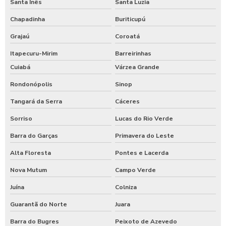
Santa Inês
Santa Luzia
Chapadinha
Buriticupú
Grajaú
Coroatá
Itapecuru-Mirim
Barreirinhas
Cuiabá
Várzea Grande
Rondonópolis
Sinop
Tangará da Serra
Cáceres
Sorriso
Lucas do Rio Verde
Barra do Garças
Primavera do Leste
Alta Floresta
Pontes e Lacerda
Nova Mutum
Campo Verde
Juína
Colniza
Guarantã do Norte
Juara
Barra do Bugres
Peixoto de Azevedo