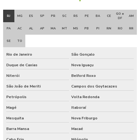
GO e
RJ
MG
ES
SP
PR
SC
RS
PE
BA
CE
AM
DF
PA
AC
AL
AP
MA
MT
MS
PB
PI
RN
RO
RR
SE
TO
Rio de Janeiro
São Gonçalo
Duque de Caxias
Nova Iguaçu
Niterói
Belford Roxo
São João de Meriti
Campos dos Goytacazes
Petrópolis
Volta Redonda
Magé
Itaboraí
Mesquita
Nova Friburgo
Barra Mansa
Macaé
Cabo Frio
Nilópolis