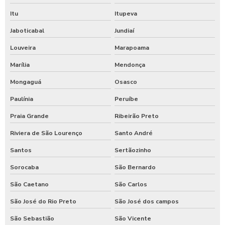
Itu
Itupeva
Jaboticabal
Jundiaí
Louveira
Marapoama
Marília
Mendonça
Mongaguá
Osasco
Paulínia
Peruíbe
Praia Grande
Ribeirão Preto
Riviera de São Lourenço
Santo André
Santos
Sertãozinho
Sorocaba
São Bernardo
São Caetano
São Carlos
São José do Rio Preto
São José dos campos
São Sebastião
São Vicente