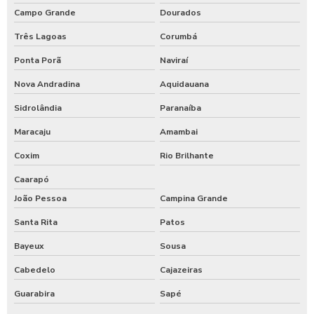
Campo Grande
Dourados
Três Lagoas
Corumbá
Ponta Porã
Naviraí
Nova Andradina
Aquidauana
Sidrolândia
Paranaíba
Maracaju
Amambai
Coxim
Rio Brilhante
Caarapó
João Pessoa
Campina Grande
Santa Rita
Patos
Bayeux
Sousa
Cabedelo
Cajazeiras
Guarabira
Sapé