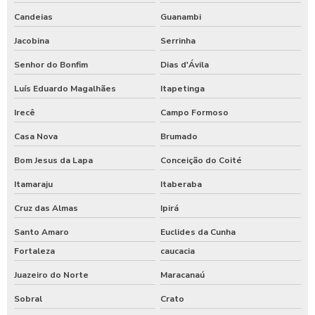
Candeias
Guanambi
Jacobina
Serrinha
Senhor do Bonfim
Dias d'Ávila
Luís Eduardo Magalhães
Itapetinga
Irecê
Campo Formoso
Casa Nova
Brumado
Bom Jesus da Lapa
Conceição do Coité
Itamaraju
Itaberaba
Cruz das Almas
Ipirá
Santo Amaro
Euclides da Cunha
Fortaleza
caucacia
Juazeiro do Norte
Maracanaú
Sobral
Crato