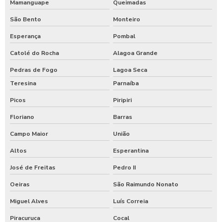
Mamanguape
Queimadas
São Bento
Monteiro
Esperança
Pombal
Catolé do Rocha
Alagoa Grande
Pedras de Fogo
Lagoa Seca
Teresina
Parnaíba
Picos
Piripiri
Floriano
Barras
Campo Maior
União
Altos
Esperantina
José de Freitas
Pedro II
Oeiras
São Raimundo Nonato
Miguel Alves
Luís Correia
Piracuruca
Cocal