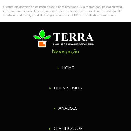
O conteúdo do texto desta página é de direito reservado. Sua reprodução, parcial ou total,
mesmo citando nossos links, é proibida sem a autorização do autor. Crime de violação de
direito autoral – artigo 184 do Código Penal –
Lei 9610/98 - Lei de direitos autorais
.
Navegação
HOME
QUEM SOMOS
ANÁLISES
CERTIFICADOS