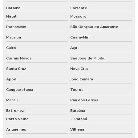
Batalha
Corrente
Natal
Mossoró
Parnamirim
São Gonçalo do Amarante
Macaíba
Ceará-Mirim
Caicó
Açu
Currais Novos
São José de Mipibu
Santa Cruz
Nova Cruz
Apodi
João Câmara
Canguaretama
Touros
Macau
Pau dos Ferros
Extremoz
Baraúna
Porto Velho
Ji-Paraná
Ariquemes
Vilhena