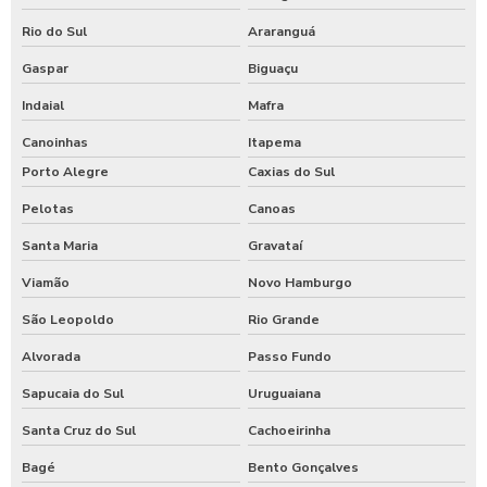
Rio do Sul
Araranguá
Gaspar
Biguaçu
Indaial
Mafra
Canoinhas
Itapema
Porto Alegre
Caxias do Sul
Pelotas
Canoas
Santa Maria
Gravataí
Viamão
Novo Hamburgo
São Leopoldo
Rio Grande
Alvorada
Passo Fundo
Sapucaia do Sul
Uruguaiana
Santa Cruz do Sul
Cachoeirinha
Bagé
Bento Gonçalves