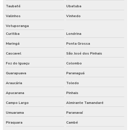
Taubaté
Ubatuba
Valinhos
Vinhedo
Votuporanga
Curitiba
Londrina
Maringá
Ponta Grossa
Cascavel
São José dos Pinhais
Foz do Iguaçu
Colombo
Guarapuava
Paranaguá
Araucária
Toledo
Apucarana
Pinhais
Campo Largo
Almirante Tamandaré
Umuarama
Paranavaí
Piraquara
Cambé