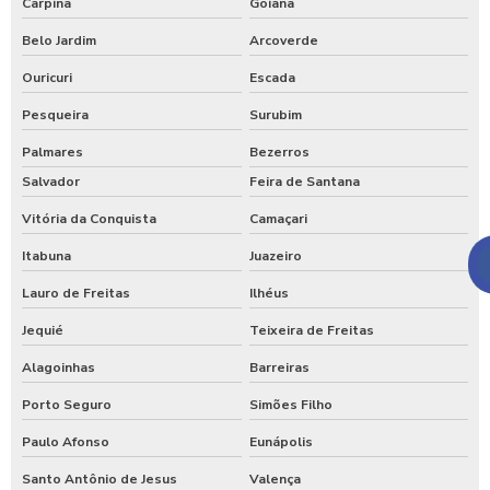
Carpina
Goiana
Belo Jardim
Arcoverde
Ouricuri
Escada
Pesqueira
Surubim
Palmares
Bezerros
Salvador
Feira de Santana
Vitória da Conquista
Camaçari
Itabuna
Juazeiro
Lauro de Freitas
Ilhéus
Jequié
Teixeira de Freitas
Alagoinhas
Barreiras
Porto Seguro
Simões Filho
Paulo Afonso
Eunápolis
Santo Antônio de Jesus
Valença