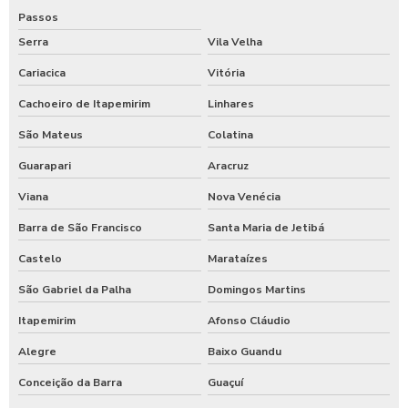
Passos
Serra
Vila Velha
Cariacica
Vitória
Cachoeiro de Itapemirim
Linhares
São Mateus
Colatina
Guarapari
Aracruz
Viana
Nova Venécia
Barra de São Francisco
Santa Maria de Jetibá
Castelo
Marataízes
São Gabriel da Palha
Domingos Martins
Itapemirim
Afonso Cláudio
Alegre
Baixo Guandu
Conceição da Barra
Guaçuí