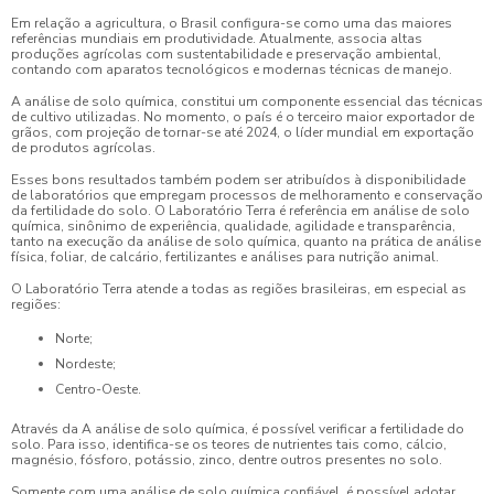
Em relação a agricultura, o Brasil configura-se como uma das maiores
referências mundiais em produtividade. Atualmente, associa altas
produções agrícolas com sustentabilidade e preservação ambiental,
contando com aparatos tecnológicos e modernas técnicas de manejo.
A
análise de solo química
, constitui um componente essencial das técnicas
de cultivo utilizadas. No momento, o país é o terceiro maior exportador de
grãos, com projeção de tornar-se até 2024, o líder mundial em exportação
de produtos agrícolas.
Esses bons resultados também podem ser atribuídos à disponibilidade
de laboratórios que empregam processos de melhoramento e conservação
da fertilidade do solo. O Laboratório Terra é referência em
análise de solo
química
, sinônimo de experiência, qualidade, agilidade e transparência,
tanto na execução da
análise de solo química
, quanto na prática de análise
física, foliar, de calcário, fertilizantes e análises para nutrição animal.
O Laboratório Terra atende a todas as regiões brasileiras, em especial as
regiões:
Norte;
Nordeste;
Centro-Oeste.
Através da A
análise de solo química
, é possível verificar a fertilidade do
solo. Para isso, identifica-se os teores de nutrientes tais como, cálcio,
magnésio, fósforo, potássio, zinco, dentre outros presentes no solo.
Somente com uma
análise de solo química
confiável, é possível adotar