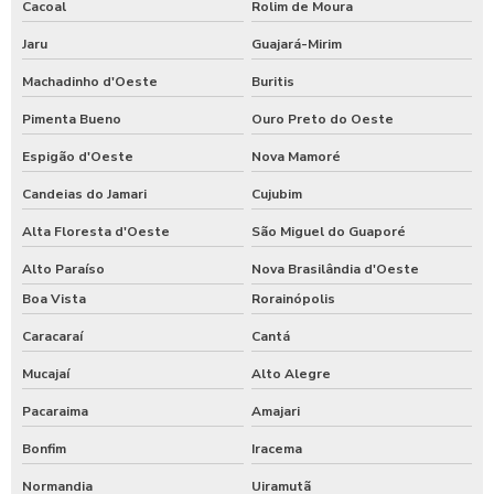
Cacoal
Rolim de Moura
Jaru
Guajará-Mirim
Machadinho d'Oeste
Buritis
Pimenta Bueno
Ouro Preto do Oeste
Espigão d'Oeste
Nova Mamoré
Candeias do Jamari
Cujubim
Alta Floresta d'Oeste
São Miguel do Guaporé
Alto Paraíso
Nova Brasilândia d'Oeste
Boa Vista
Rorainópolis
Caracaraí
Cantá
Mucajaí
Alto Alegre
Pacaraima
Amajari
Bonfim
Iracema
Normandia
Uiramutã