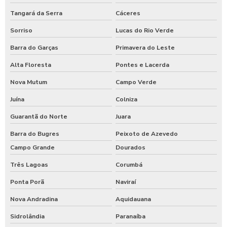
Tangará da Serra
Cáceres
Sorriso
Lucas do Rio Verde
Barra do Garças
Primavera do Leste
Alta Floresta
Pontes e Lacerda
Nova Mutum
Campo Verde
Juína
Colniza
Guarantã do Norte
Juara
Barra do Bugres
Peixoto de Azevedo
Campo Grande
Dourados
Três Lagoas
Corumbá
Ponta Porã
Naviraí
Nova Andradina
Aquidauana
Sidrolândia
Paranaíba