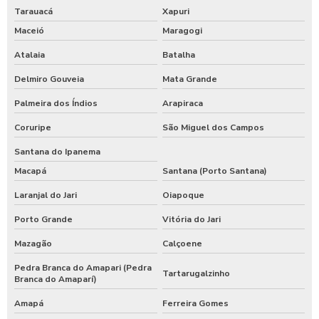
Tarauacá
Xapuri
Maceió
Maragogi
Atalaia
Batalha
Delmiro Gouveia
Mata Grande
Palmeira dos Índios
Arapiraca
Coruripe
São Miguel dos Campos
Santana do Ipanema
Macapá
Santana (Porto Santana)
Laranjal do Jari
Oiapoque
Porto Grande
Vitória do Jari
Mazagão
Calçoene
Pedra Branca do Amapari (Pedra
Tartarugalzinho
Branca do Amaparí)
Amapá
Ferreira Gomes