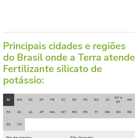
Principais cidades e regiões
do Brasil onde a Terra atende
Fertilizante silicato de
potássio:
GO e
RJ
MG
ES
SP
PR
SC
RS
PE
BA
CE
AM
DF
PA
AC
AL
AP
MA
MT
MS
PB
PI
RN
RO
RR
SE
TO
Rio de Janeiro
São Gonçalo