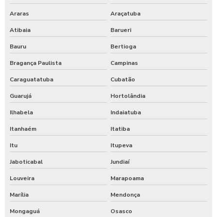
Araras
Araçatuba
Atibaia
Barueri
Bauru
Bertioga
Bragança Paulista
Campinas
Caraguatatuba
Cubatão
Guarujá
Hortolândia
Ilhabela
Indaiatuba
Itanhaém
Itatiba
Itu
Itupeva
Jaboticabal
Jundiaí
Louveira
Marapoama
Marília
Mendonça
Mongaguá
Osasco