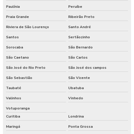
Paulínia
Peruíbe
Praia Grande
Ribeirão Preto
Riviera de São Lourenço
Santo André
Santos
Sertãozinho
Sorocaba
São Bernardo
São Caetano
São Carlos
São José do Rio Preto
São José dos campos
São Sebastião
São Vicente
Taubaté
Ubatuba
Valinhos
Vinhedo
Votuporanga
Curitiba
Londrina
Maringá
Ponta Grossa