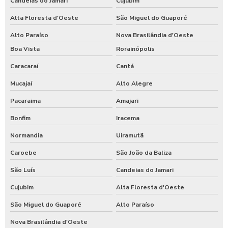
Candeias do Jamari
Cujubim
Alta Floresta d'Oeste
São Miguel do Guaporé
Alto Paraíso
Nova Brasilândia d'Oeste
Boa Vista
Rorainópolis
Caracaraí
Cantá
Mucajaí
Alto Alegre
Pacaraima
Amajari
Bonfim
Iracema
Normandia
Uiramutã
Caroebe
São João da Baliza
São Luís
Candeias do Jamari
Cujubim
Alta Floresta d'Oeste
São Miguel do Guaporé
Alto Paraíso
Nova Brasilândia d'Oeste