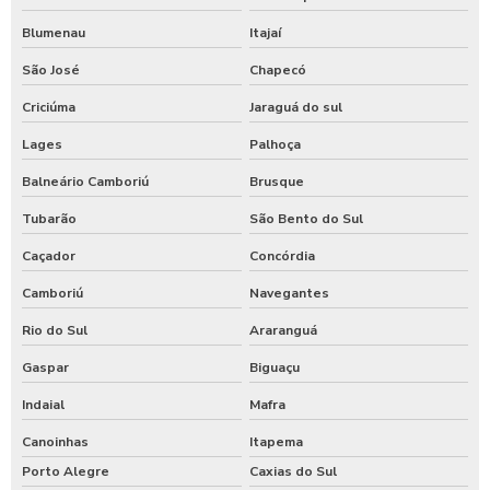
Blumenau
Itajaí
São José
Chapecó
Criciúma
Jaraguá do sul
Lages
Palhoça
Balneário Camboriú
Brusque
Tubarão
São Bento do Sul
Caçador
Concórdia
Camboriú
Navegantes
Rio do Sul
Araranguá
Gaspar
Biguaçu
Indaial
Mafra
Canoinhas
Itapema
Porto Alegre
Caxias do Sul