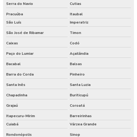
Serra do Navio
Cutias
Pracuúba
Itaubal
São Luís
Imperatriz
São José de Ribamar
Timon
Caixas
Codó
Paço do Lumiar
Açailândia
Bacabal
Balsas
Barra do Corda
Pinheiro
Santa Inês
Santa Luzia
Chapadinha
Buriticupú
Grajaú
Coroatá
Itapecuru-Mirim
Barreirinhas
Cuiabá
Várzea Grande
Rondonópolis
Sinop