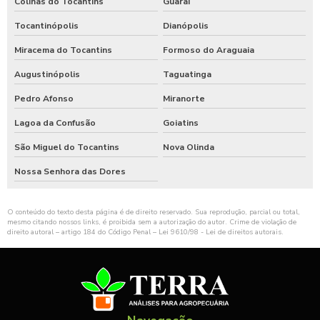
Colinas do Tocantins
Guaraí
Tocantinópolis
Dianópolis
Miracema do Tocantins
Formoso do Araguaia
Augustinópolis
Taguatinga
Pedro Afonso
Miranorte
Lagoa da Confusão
Goiatins
São Miguel do Tocantins
Nova Olinda
Nossa Senhora das Dores
O conteúdo do texto desta página é de direito reservado. Sua reprodução, parcial ou total,
mesmo citando nossos links, é proibida sem a autorização do autor. Crime de violação de
direito autoral – artigo 184 do Código Penal –
Lei 9610/98 - Lei de direitos autorais
.