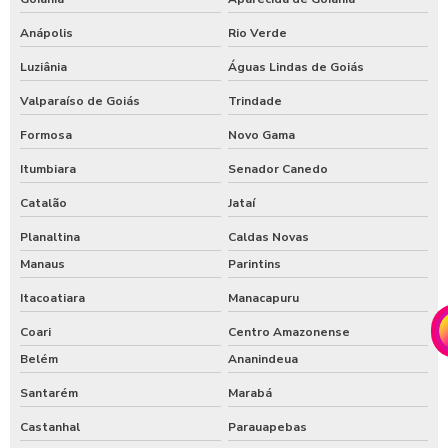
Anápolis
Rio Verde
Luziânia
Águas Lindas de Goiás
Valparaíso de Goiás
Trindade
Formosa
Novo Gama
Itumbiara
Senador Canedo
Catalão
Jataí
Planaltina
Caldas Novas
Manaus
Parintins
Itacoatiara
Manacapuru
Coari
Centro Amazonense
Belém
Ananindeua
Santarém
Marabá
Castanhal
Parauapebas