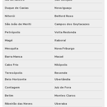
Duque de Caxias
Nova Iguaçu
Niterói
Belford Roxo
São João de Meriti
Campos dos Goytacazes
Petrópolis
Volta Redonda
Magé
Itaboraí
Mesquita
Nova Friburgo
Barra Mansa
Macaé
Cabo Frio
Nilópolis
Teresópolis
Resende
Belo Horizonte
Uberlândia
Contagem
Juiz de Fora
Betim
Montes Claros
Ribeirão das Neves
Uberaba