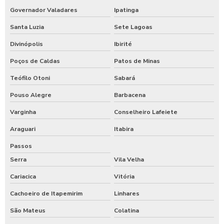
Governador Valadares
Ipatinga
Santa Luzia
Sete Lagoas
Divinópolis
Ibirité
Poços de Caldas
Patos de Minas
Teófilo Otoni
Sabará
Pouso Alegre
Barbacena
Varginha
Conselheiro Lafeiete
Araguari
Itabira
Passos
Serra
Vila Velha
Cariacica
Vitória
Cachoeiro de Itapemirim
Linhares
São Mateus
Colatina