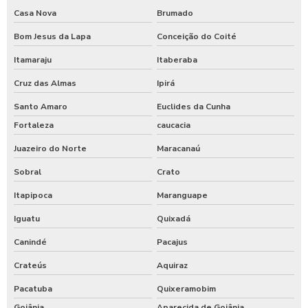
Casa Nova
Brumado
Bom Jesus da Lapa
Conceição do Coité
Itamaraju
Itaberaba
Cruz das Almas
Ipirá
Santo Amaro
Euclides da Cunha
Fortaleza
caucacia
Juazeiro do Norte
Maracanaú
Sobral
Crato
Itapipoca
Maranguape
Iguatu
Quixadá
Canindé
Pacajus
Crateús
Aquiraz
Pacatuba
Quixeramobim
Goiânia
Aparecida de Goiânia