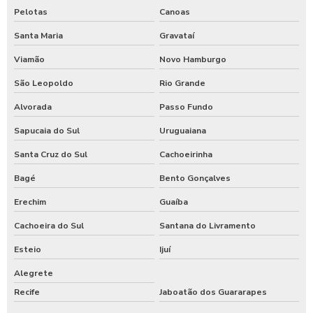
Pelotas
Canoas
Santa Maria
Gravataí
Viamão
Novo Hamburgo
São Leopoldo
Rio Grande
Alvorada
Passo Fundo
Sapucaia do Sul
Uruguaiana
Santa Cruz do Sul
Cachoeirinha
Bagé
Bento Gonçalves
Erechim
Guaíba
Cachoeira do Sul
Santana do Livramento
Esteio
Ijuí
Alegrete
Recife
Jaboatão dos Guararapes