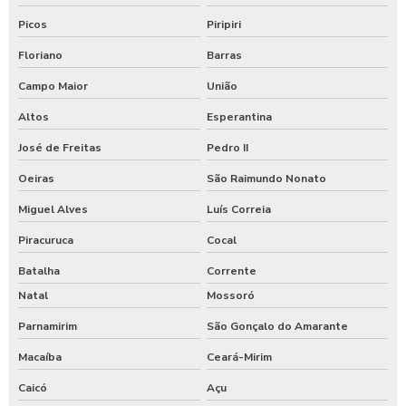
Picos
Piripiri
Floriano
Barras
Campo Maior
União
Altos
Esperantina
José de Freitas
Pedro II
Oeiras
São Raimundo Nonato
Miguel Alves
Luís Correia
Piracuruca
Cocal
Batalha
Corrente
Natal
Mossoró
Parnamirim
São Gonçalo do Amarante
Macaíba
Ceará-Mirim
Caicó
Açu