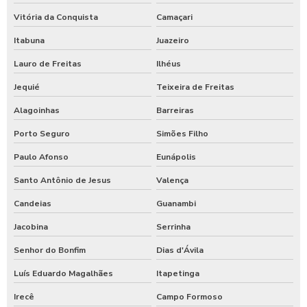
Vitória da Conquista
Camaçari
Itabuna
Juazeiro
Lauro de Freitas
Ilhéus
Jequié
Teixeira de Freitas
Alagoinhas
Barreiras
Porto Seguro
Simões Filho
Paulo Afonso
Eunápolis
Santo Antônio de Jesus
Valença
Candeias
Guanambi
Jacobina
Serrinha
Senhor do Bonfim
Dias d'Ávila
Luís Eduardo Magalhães
Itapetinga
Irecê
Campo Formoso