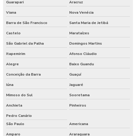
Guarapari
Aracruz
Viana
Nova Venécia
Barra de São Francisco
Santa Maria de Jetibá
Castelo
Marataízes
São Gabriel da Palha
Domingos Martins
Itapemirim
Afonso Cláudio
Alegre
Baixo Guandu
Conceição da Barra
Guaçuí
Iúna
Jaguaré
Mimoso do Sul
Sooretama
Anchieta
Pinheiros
Pedro Canário
São Paulo
Americana
Amparo
Araraquara