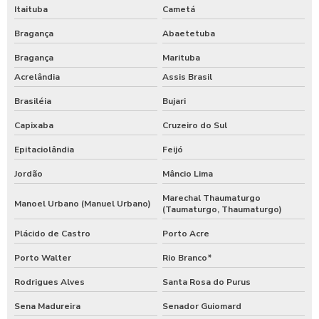
Itaituba
Cametá
Bragança
Abaetetuba
Bragança
Marituba
Acrelândia
Assis Brasil
Brasiléia
Bujari
Capixaba
Cruzeiro do Sul
Epitaciolândia
Feijó
Jordão
Mâncio Lima
Marechal Thaumaturgo
Manoel Urbano (Manuel Urbano)
(Taumaturgo, Thaumaturgo)
Plácido de Castro
Porto Acre
Porto Walter
Rio Branco*
Rodrigues Alves
Santa Rosa do Purus
Sena Madureira
Senador Guiomard