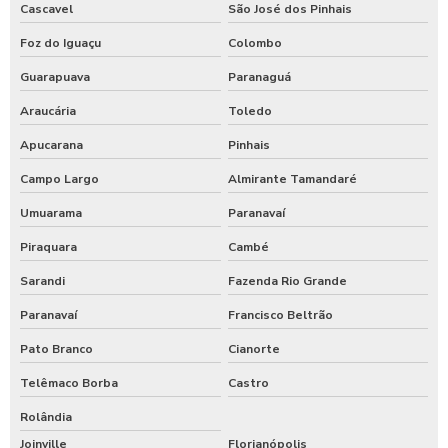
Cascavel
São José dos Pinhais
Foz do Iguaçu
Colombo
Guarapuava
Paranaguá
Araucária
Toledo
Apucarana
Pinhais
Campo Largo
Almirante Tamandaré
Umuarama
Paranavaí
Piraquara
Cambé
Sarandi
Fazenda Rio Grande
Paranavaí
Francisco Beltrão
Pato Branco
Cianorte
Telêmaco Borba
Castro
Rolândia
Joinville
Florianópolis