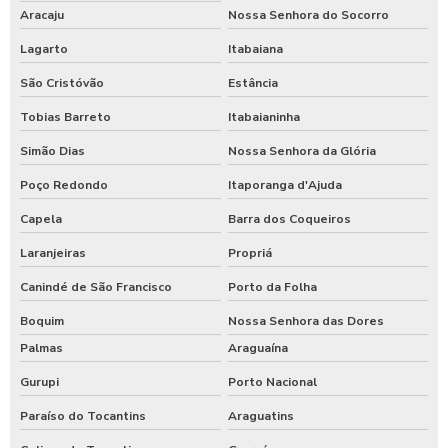
Aracaju
Nossa Senhora do Socorro
Lagarto
Itabaiana
São Cristóvão
Estância
Tobias Barreto
Itabaianinha
Simão Dias
Nossa Senhora da Glória
Poço Redondo
Itaporanga d'Ajuda
Capela
Barra dos Coqueiros
Laranjeiras
Propriá
Canindé de São Francisco
Porto da Folha
Boquim
Nossa Senhora das Dores
Palmas
Araguaína
Gurupi
Porto Nacional
Paraíso do Tocantins
Araguatins