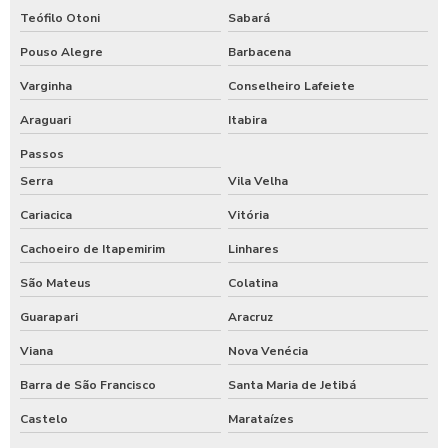
Teófilo Otoni
Sabará
Pouso Alegre
Barbacena
Varginha
Conselheiro Lafeiete
Araguari
Itabira
Passos
Serra
Vila Velha
Cariacica
Vitória
Cachoeiro de Itapemirim
Linhares
São Mateus
Colatina
Guarapari
Aracruz
Viana
Nova Venécia
Barra de São Francisco
Santa Maria de Jetibá
Castelo
Marataízes