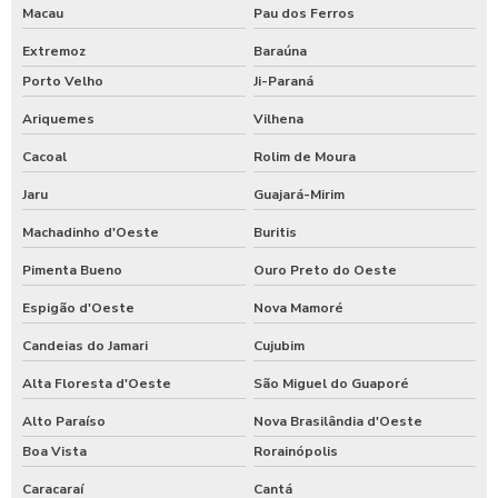
Macau
Pau dos Ferros
Extremoz
Baraúna
Porto Velho
Ji-Paraná
Ariquemes
Vilhena
Cacoal
Rolim de Moura
Jaru
Guajará-Mirim
Machadinho d'Oeste
Buritis
Pimenta Bueno
Ouro Preto do Oeste
Espigão d'Oeste
Nova Mamoré
Candeias do Jamari
Cujubim
Alta Floresta d'Oeste
São Miguel do Guaporé
Alto Paraíso
Nova Brasilândia d'Oeste
Boa Vista
Rorainópolis
Caracaraí
Cantá