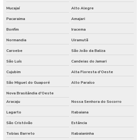
Mucajaí
Alto Alegre
Pacaraima
Amajari
Bonfim
Iracema
Normandia
Uiramutã
Caroebe
São João da Baliza
São Luís
Candeias do Jamari
Cujubim
Alta Floresta d'Oeste
São Miguel do Guaporé
Alto Paraíso
Nova Brasilândia d'Oeste
Aracaju
Nossa Senhora do Socorro
Lagarto
Itabaiana
São Cristóvão
Estância
Tobias Barreto
Itabaianinha