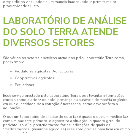
desperdícios vinculados a um manejo inadequado, e permite maior
produtividade e lucro.
LABORATÓRIO DE ANÁLISE
DO SOLO TERRA ATENDE
DIVERSOS SETORES
São vários os setores e serviços atendidos pelo Laboratório Terra como,
por exemplo:
Produtores agrícolas (Agricultores);
Cooperativas agrícolas;
Pecuaristas.
Esse serviço prestado pelo Laboratório Terra pode levantar informações
cruciais como a acidez do solo, presença ou ausência de matéria orgânica,
em que quantidade, se a correção é necessária, como deve ser feita a
adubação.
O que um
laboratório de análise do solo
faz é quase o que um médico faz
com um paciente: primeiro, diagnostica a situação, o quadro geral do
paciente “solo” e, posteriormente, faz as indicações de quais os
“medicamentos” (insumos agrícolas) esse solo precisa para ficar em ótimo