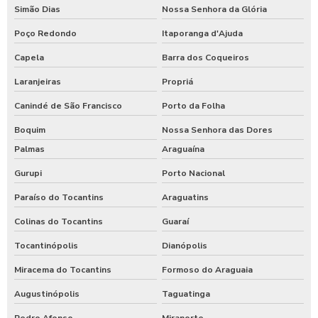
Simão Dias
Nossa Senhora da Glória
Poço Redondo
Itaporanga d'Ajuda
Capela
Barra dos Coqueiros
Laranjeiras
Propriá
Canindé de São Francisco
Porto da Folha
Boquim
Nossa Senhora das Dores
Palmas
Araguaína
Gurupi
Porto Nacional
Paraíso do Tocantins
Araguatins
Colinas do Tocantins
Guaraí
Tocantinópolis
Dianópolis
Miracema do Tocantins
Formoso do Araguaia
Augustinópolis
Taguatinga
Pedro Afonso
Miranorte