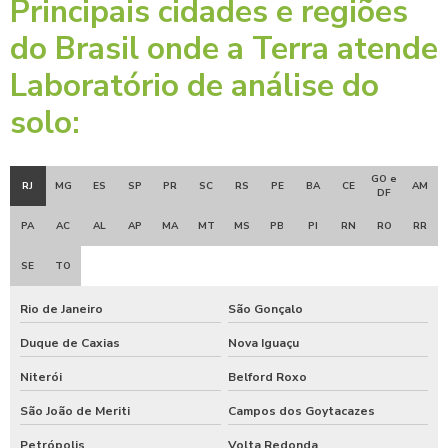
Principais cidades e regiões
do Brasil onde a Terra atende
Laboratório de análise do
solo:
GO e
RJ
MG
ES
SP
PR
SC
RS
PE
BA
CE
AM
DF
PA
AC
AL
AP
MA
MT
MS
PB
PI
RN
RO
RR
SE
TO
Rio de Janeiro
São Gonçalo
Duque de Caxias
Nova Iguaçu
Niterói
Belford Roxo
São João de Meriti
Campos dos Goytacazes
Petrópolis
Volta Redonda