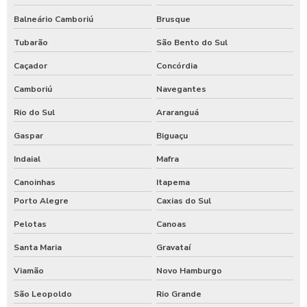
Balneário Camboriú
Brusque
Tubarão
São Bento do Sul
Caçador
Concórdia
Camboriú
Navegantes
Rio do Sul
Araranguá
Gaspar
Biguaçu
Indaial
Mafra
Canoinhas
Itapema
Porto Alegre
Caxias do Sul
Pelotas
Canoas
Santa Maria
Gravataí
Viamão
Novo Hamburgo
São Leopoldo
Rio Grande