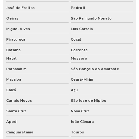
José de Freitas
Pedro II
Oeiras
São Raimundo Nonato
Miguel Alves
Luís Correia
Piracuruca
Cocal
Batalha
Corrente
Natal
Mossoró
Parnamirim
São Gonçalo do Amarante
Macaíba
Ceará-Mirim
Caicó
Açu
Currais Novos
São José de Mipibu
Santa Cruz
Nova Cruz
Apodi
João Câmara
Canguaretama
Touros