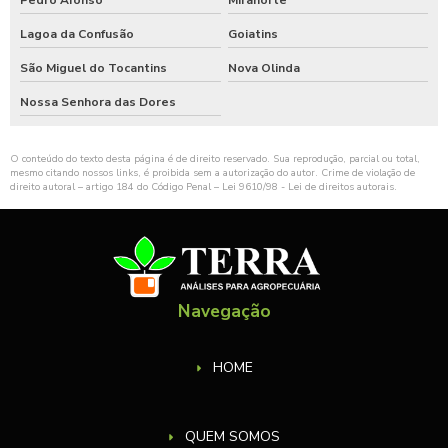
Lagoa da Confusão
Goiatins
São Miguel do Tocantins
Nova Olinda
Nossa Senhora das Dores
O conteúdo do texto desta página é de direito reservado. Sua reprodução, parcial ou total,
mesmo citando nossos links, é proibida sem a autorização do autor. Crime de violação de
direito autoral – artigo 184 do Código Penal –
Lei 9610/98 - Lei de direitos autorais
.
Navegação
HOME
QUEM SOMOS