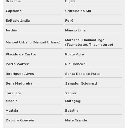
Brasiléia
Bujari
Capixaba
Cruzeiro do Sul
Epitaciolândia
Feijó
Jordão
Mâncio Lima
Marechal Thaumaturgo
Manoel Urbano (Manuel Urbano)
(Taumaturgo, Thaumaturgo)
Plácido de Castro
Porto Acre
Porto Walter
Rio Branco*
Rodrigues Alves
Santa Rosa do Purus
Sena Madureira
Senador Guiomard
Tarauacá
Xapuri
Maceió
Maragogi
Atalaia
Batalha
Delmiro Gouveia
Mata Grande