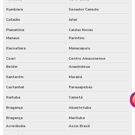
Itumbiara
Senador Canedo
Catalão
Jataí
Planaltina
Caldas Novas
Manaus
Parintins
Itacoatiara
Manacapuru
Coari
Centro Amazonense
Belém
Ananindeua
Santarém
Marabá
Castanhal
Parauapebas
Itaituba
Cametá
Bragança
Abaetetuba
Bragança
Marituba
Acrelândia
Assis Brasil