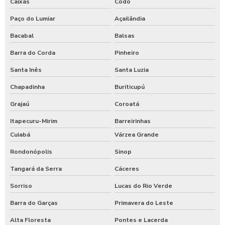
Caixas
Codó
Paço do Lumiar
Açailândia
Bacabal
Balsas
Barra do Corda
Pinheiro
Santa Inês
Santa Luzia
Chapadinha
Buriticupú
Grajaú
Coroatá
Itapecuru-Mirim
Barreirinhas
Cuiabá
Várzea Grande
Rondonópolis
Sinop
Tangará da Serra
Cáceres
Sorriso
Lucas do Rio Verde
Barra do Garças
Primavera do Leste
Alta Floresta
Pontes e Lacerda