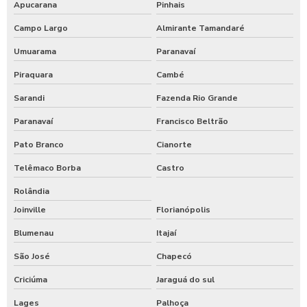
Apucarana
Pinhais
Campo Largo
Almirante Tamandaré
Umuarama
Paranavaí
Piraquara
Cambé
Sarandi
Fazenda Rio Grande
Paranavaí
Francisco Beltrão
Pato Branco
Cianorte
Telêmaco Borba
Castro
Rolândia
Joinville
Florianópolis
Blumenau
Itajaí
São José
Chapecó
Criciúma
Jaraguá do sul
Lages
Palhoça