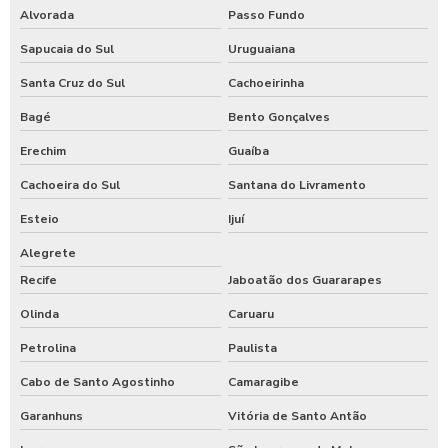
Alvorada
Passo Fundo
Sapucaia do Sul
Uruguaiana
Santa Cruz do Sul
Cachoeirinha
Bagé
Bento Gonçalves
Erechim
Guaíba
Cachoeira do Sul
Santana do Livramento
Esteio
Ijuí
Alegrete
Recife
Jaboatão dos Guararapes
Olinda
Caruaru
Petrolina
Paulista
Cabo de Santo Agostinho
Camaragibe
Garanhuns
Vitória de Santo Antão