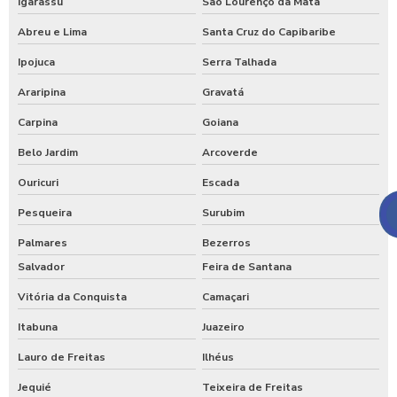
Igarassu
São Lourenço da Mata
Abreu e Lima
Santa Cruz do Capibaribe
Ipojuca
Serra Talhada
Araripina
Gravatá
Carpina
Goiana
Belo Jardim
Arcoverde
Ouricuri
Escada
Pesqueira
Surubim
Palmares
Bezerros
Salvador
Feira de Santana
Vitória da Conquista
Camaçari
Itabuna
Juazeiro
Lauro de Freitas
Ilhéus
Jequié
Teixeira de Freitas