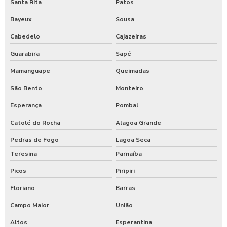
Santa Rita
Patos
Bayeux
Sousa
Cabedelo
Cajazeiras
Guarabira
Sapé
Mamanguape
Queimadas
São Bento
Monteiro
Esperança
Pombal
Catolé do Rocha
Alagoa Grande
Pedras de Fogo
Lagoa Seca
Teresina
Parnaíba
Picos
Piripiri
Floriano
Barras
Campo Maior
União
Altos
Esperantina