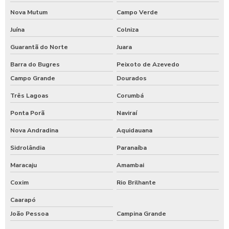
Nova Mutum
Campo Verde
Juína
Colniza
Guarantã do Norte
Juara
Barra do Bugres
Peixoto de Azevedo
Campo Grande
Dourados
Três Lagoas
Corumbá
Ponta Porã
Naviraí
Nova Andradina
Aquidauana
Sidrolândia
Paranaíba
Maracaju
Amambai
Coxim
Rio Brilhante
Caarapó
João Pessoa
Campina Grande