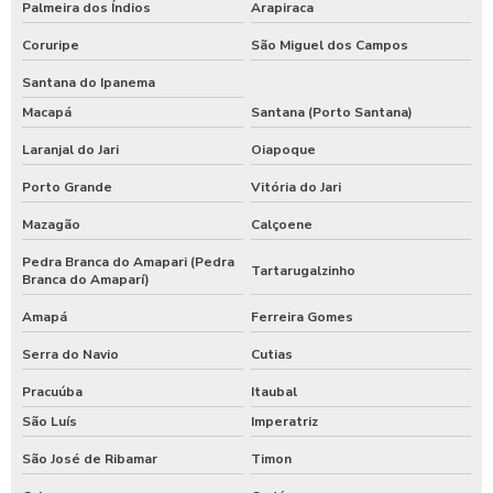
Palmeira dos Índios
Arapiraca
Coruripe
São Miguel dos Campos
Santana do Ipanema
Macapá
Santana (Porto Santana)
Laranjal do Jari
Oiapoque
Porto Grande
Vitória do Jari
Mazagão
Calçoene
Pedra Branca do Amapari (Pedra
Tartarugalzinho
Branca do Amaparí)
Amapá
Ferreira Gomes
Serra do Navio
Cutias
Pracuúba
Itaubal
São Luís
Imperatriz
São José de Ribamar
Timon