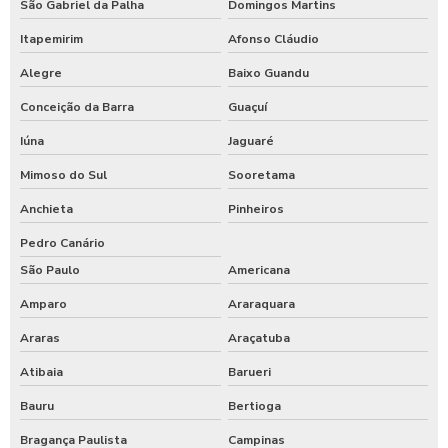
São Gabriel da Palha
Domingos Martins
Itapemirim
Afonso Cláudio
Alegre
Baixo Guandu
Conceição da Barra
Guaçuí
Iúna
Jaguaré
Mimoso do Sul
Sooretama
Anchieta
Pinheiros
Pedro Canário
São Paulo
Americana
Amparo
Araraquara
Araras
Araçatuba
Atibaia
Barueri
Bauru
Bertioga
Bragança Paulista
Campinas