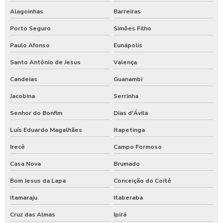
Alagoinhas
Barreiras
Porto Seguro
Simões Filho
Paulo Afonso
Eunápolis
Santo Antônio de Jesus
Valença
Candeias
Guanambi
Jacobina
Serrinha
Senhor do Bonfim
Dias d'Ávila
Luís Eduardo Magalhães
Itapetinga
Irecê
Campo Formoso
Casa Nova
Brumado
Bom Jesus da Lapa
Conceição do Coité
Itamaraju
Itaberaba
Cruz das Almas
Ipirá