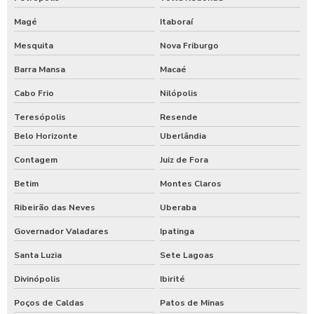
Magé
Itaboraí
Mesquita
Nova Friburgo
Barra Mansa
Macaé
Cabo Frio
Nilópolis
Teresópolis
Resende
Belo Horizonte
Uberlândia
Contagem
Juiz de Fora
Betim
Montes Claros
Ribeirão das Neves
Uberaba
Governador Valadares
Ipatinga
Santa Luzia
Sete Lagoas
Divinópolis
Ibirité
Poços de Caldas
Patos de Minas