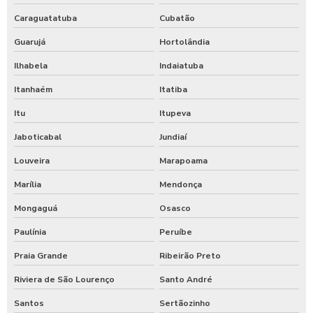
Caraguatatuba
Cubatão
Guarujá
Hortolândia
Ilhabela
Indaiatuba
Itanhaém
Itatiba
Itu
Itupeva
Jaboticabal
Jundiaí
Louveira
Marapoama
Marília
Mendonça
Mongaguá
Osasco
Paulínia
Peruíbe
Praia Grande
Ribeirão Preto
Riviera de São Lourenço
Santo André
Santos
Sertãozinho