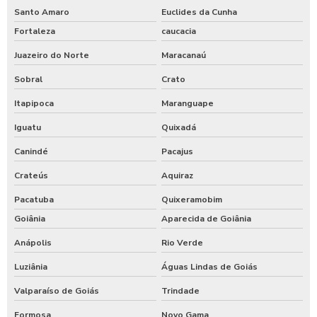
Santo Amaro
Euclides da Cunha
Fortaleza
caucacia
Juazeiro do Norte
Maracanaú
Sobral
Crato
Itapipoca
Maranguape
Iguatu
Quixadá
Canindé
Pacajus
Crateús
Aquiraz
Pacatuba
Quixeramobim
Goiânia
Aparecida de Goiânia
Anápolis
Rio Verde
Luziânia
Águas Lindas de Goiás
Valparaíso de Goiás
Trindade
Formosa
Novo Gama