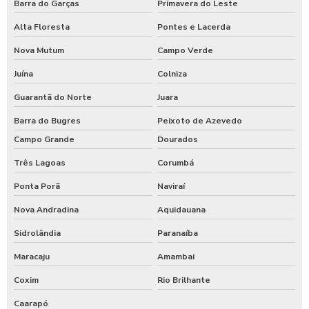
Barra do Garças
Primavera do Leste
Alta Floresta
Pontes e Lacerda
Nova Mutum
Campo Verde
Juína
Colniza
Guarantã do Norte
Juara
Barra do Bugres
Peixoto de Azevedo
Campo Grande
Dourados
Três Lagoas
Corumbá
Ponta Porã
Naviraí
Nova Andradina
Aquidauana
Sidrolândia
Paranaíba
Maracaju
Amambai
Coxim
Rio Brilhante
Caarapó