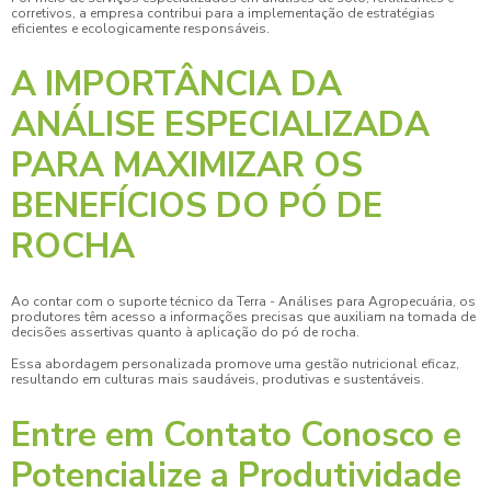
corretivos, a empresa contribui para a implementação de estratégias
eficientes e ecologicamente responsáveis.
A IMPORTÂNCIA DA
ANÁLISE ESPECIALIZADA
PARA MAXIMIZAR OS
BENEFÍCIOS DO PÓ DE
ROCHA
Ao contar com o suporte técnico da Terra - Análises para Agropecuária, os
produtores têm acesso a informações precisas que auxiliam na tomada de
decisões assertivas quanto à aplicação do
pó de rocha
.
Essa abordagem personalizada promove uma gestão nutricional eficaz,
resultando em culturas mais saudáveis, produtivas e sustentáveis.
Entre em Contato Conosco e
Potencialize a Produtividade