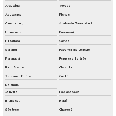
Araucária
Toledo
Apucarana
Pinhais
Campo Largo
Almirante Tamandaré
Umuarama
Paranavaí
Piraquara
Cambé
Sarandi
Fazenda Rio Grande
Paranavaí
Francisco Beltrão
Pato Branco
Cianorte
Telêmaco Borba
Castro
Rolândia
Joinville
Florianópolis
Blumenau
Itajaí
São José
Chapecó