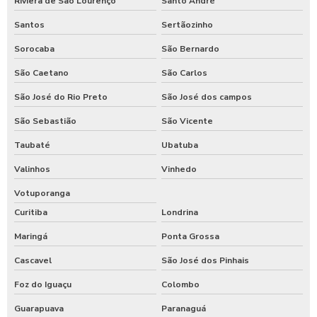
Riviera de São Lourenço
Santo André
Santos
Sertãozinho
Sorocaba
São Bernardo
São Caetano
São Carlos
São José do Rio Preto
São José dos campos
São Sebastião
São Vicente
Taubaté
Ubatuba
Valinhos
Vinhedo
Votuporanga
Curitiba
Londrina
Maringá
Ponta Grossa
Cascavel
São José dos Pinhais
Foz do Iguaçu
Colombo
Guarapuava
Paranaguá