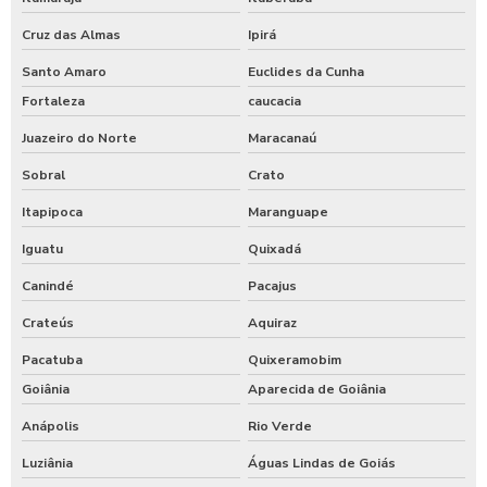
Cruz das Almas
Ipirá
Santo Amaro
Euclides da Cunha
Fortaleza
caucacia
Juazeiro do Norte
Maracanaú
Sobral
Crato
Itapipoca
Maranguape
Iguatu
Quixadá
Canindé
Pacajus
Crateús
Aquiraz
Pacatuba
Quixeramobim
Goiânia
Aparecida de Goiânia
Anápolis
Rio Verde
Luziânia
Águas Lindas de Goiás