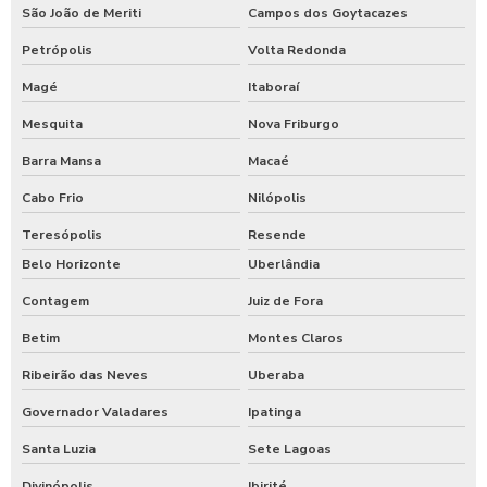
São João de Meriti
Campos dos Goytacazes
Petrópolis
Volta Redonda
Magé
Itaboraí
Mesquita
Nova Friburgo
Barra Mansa
Macaé
Cabo Frio
Nilópolis
Teresópolis
Resende
Belo Horizonte
Uberlândia
Contagem
Juiz de Fora
Betim
Montes Claros
Ribeirão das Neves
Uberaba
Governador Valadares
Ipatinga
Santa Luzia
Sete Lagoas
Divinópolis
Ibirité