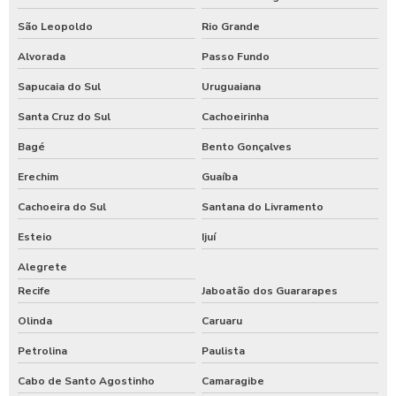
São Leopoldo
Rio Grande
Alvorada
Passo Fundo
Sapucaia do Sul
Uruguaiana
Santa Cruz do Sul
Cachoeirinha
Bagé
Bento Gonçalves
Erechim
Guaíba
Cachoeira do Sul
Santana do Livramento
Esteio
Ijuí
Alegrete
Recife
Jaboatão dos Guararapes
Olinda
Caruaru
Petrolina
Paulista
Cabo de Santo Agostinho
Camaragibe