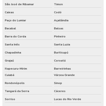
São José de Ribamar
Timon
Caixas
Codó
Paço do Lumiar
Açailândia
Bacabal
Balsas
Barra do Corda
Pinheiro
Santa Inês
Santa Luzia
Chapadinha
Buriticupú
Grajaú
Coroatá
Itapecuru-Mirim
Barreirinhas
Cuiabá
Várzea Grande
Rondonópolis
Sinop
Tangará da Serra
Cáceres
Sorriso
Lucas do Rio Verde