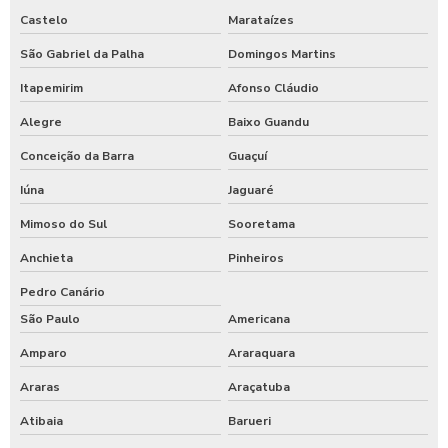
Castelo
Marataízes
São Gabriel da Palha
Domingos Martins
Itapemirim
Afonso Cláudio
Alegre
Baixo Guandu
Conceição da Barra
Guaçuí
Iúna
Jaguaré
Mimoso do Sul
Sooretama
Anchieta
Pinheiros
Pedro Canário
São Paulo
Americana
Amparo
Araraquara
Araras
Araçatuba
Atibaia
Barueri