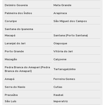
Delmiro Gouveia
Mata Grande
Palmeira dos Índios
Arapiraca
Coruripe
São Miguel dos Campos
Santana do Ipanema
Macapá
Santana (Porto Santana)
Laranjal do Jari
Oiapoque
Porto Grande
Vitória do Jari
Mazagão
Calçoene
Pedra Branca do Amapari (Pedra
Tartarugalzinho
Branca do Amaparí)
Amapá
Ferreira Gomes
Serra do Navio
Cutias
Pracuúba
Itaubal
São Luís
Imperatriz