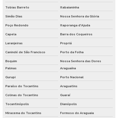
Tobias Barreto
Itabaianinha
Simão Dias
Nossa Senhora da Glória
Poço Redondo
Itaporanga d'Ajuda
Capela
Barra dos Coqueiros
Laranjeiras
Propriá
Canindé de São Francisco
Porto da Folha
Boquim
Nossa Senhora das Dores
Palmas
Araguaína
Gurupi
Porto Nacional
Paraíso do Tocantins
Araguatins
Colinas do Tocantins
Guaraí
Tocantinópolis
Dianópolis
Miracema do Tocantins
Formoso do Araguaia