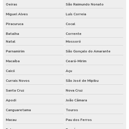
Oeiras
São Raimundo Nonato
Miguel Alves
Luís Correia
Piracuruca
Cocal
Batalha
Corrente
Natal
Mossoró
Parnamirim
São Gonçalo do Amarante
Macaíba
Ceará-Mirim
Caicó
Açu
Currais Novos
São José de Mipibu
Santa Cruz
Nova Cruz
Apodi
João Câmara
Canguaretama
Touros
Macau
Pau dos Ferros