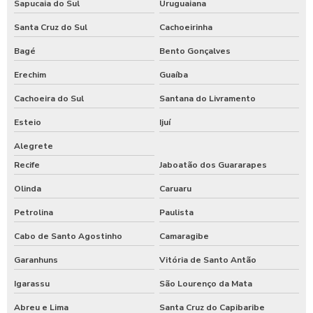
Sapucaia do Sul
Uruguaiana
Santa Cruz do Sul
Cachoeirinha
Bagé
Bento Gonçalves
Erechim
Guaíba
Cachoeira do Sul
Santana do Livramento
Esteio
Ijuí
Alegrete
Recife
Jaboatão dos Guararapes
Olinda
Caruaru
Petrolina
Paulista
Cabo de Santo Agostinho
Camaragibe
Garanhuns
Vitória de Santo Antão
Igarassu
São Lourenço da Mata
Abreu e Lima
Santa Cruz do Capibaribe