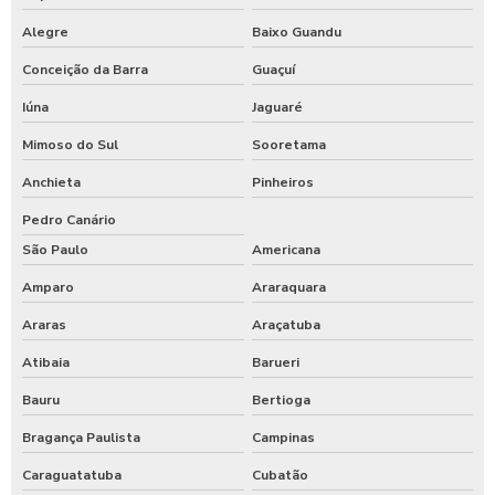
Alegre
Baixo Guandu
Conceição da Barra
Guaçuí
Iúna
Jaguaré
Mimoso do Sul
Sooretama
Anchieta
Pinheiros
Pedro Canário
São Paulo
Americana
Amparo
Araraquara
Araras
Araçatuba
Atibaia
Barueri
Bauru
Bertioga
Bragança Paulista
Campinas
Caraguatatuba
Cubatão