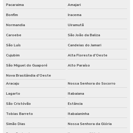
Pacaraima
Amajari
Bonfim
Iracema
Normandia
Uiramutã
Caroebe
São João da Baliza
São Luís
Candeias do Jamari
Cujubim
Alta Floresta d'Oeste
São Miguel do Guaporé
Alto Paraíso
Nova Brasilândia d'Oeste
Aracaju
Nossa Senhora do Socorro
Lagarto
Itabaiana
São Cristóvão
Estância
Tobias Barreto
Itabaianinha
Simão Dias
Nossa Senhora da Glória