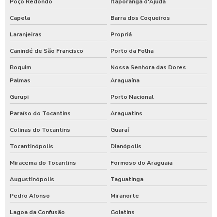
Poço Redondo
Itaporanga d'Ajuda
Capela
Barra dos Coqueiros
Laranjeiras
Propriá
Canindé de São Francisco
Porto da Folha
Boquim
Nossa Senhora das Dores
Palmas
Araguaína
Gurupi
Porto Nacional
Paraíso do Tocantins
Araguatins
Colinas do Tocantins
Guaraí
Tocantinópolis
Dianópolis
Miracema do Tocantins
Formoso do Araguaia
Augustinópolis
Taguatinga
Pedro Afonso
Miranorte
Lagoa da Confusão
Goiatins