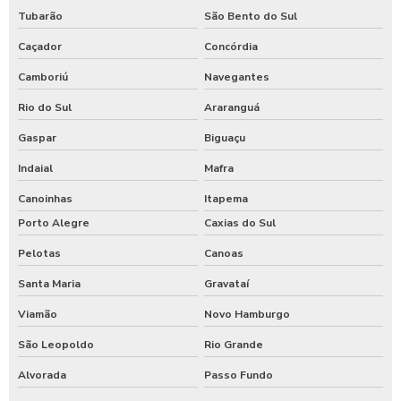
Tubarão
São Bento do Sul
Caçador
Concórdia
Camboriú
Navegantes
Rio do Sul
Araranguá
Gaspar
Biguaçu
Indaial
Mafra
Canoinhas
Itapema
Porto Alegre
Caxias do Sul
Pelotas
Canoas
Santa Maria
Gravataí
Viamão
Novo Hamburgo
São Leopoldo
Rio Grande
Alvorada
Passo Fundo