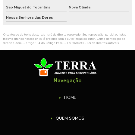
São Miguel do Tocantins
Nova Olinda
Nossa Senhora das Dores
O conteúdo do texto desta página é de direito reservado. Sua reprodução, parcial ou total,
mesmo citando nossos links, é proibida sem a autorização do autor. Crime de violação de
direito autoral – artigo 184 do Código Penal –
Lei 9610/98 - Lei de direitos autorais
.
Navegação
HOME
QUEM SOMOS