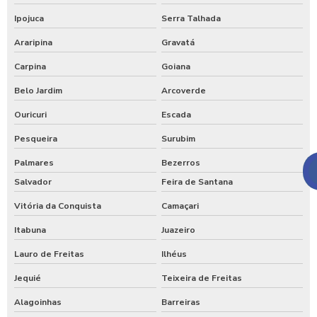
Ipojuca
Serra Talhada
Araripina
Gravatá
Carpina
Goiana
Belo Jardim
Arcoverde
Ouricuri
Escada
Pesqueira
Surubim
Palmares
Bezerros
Salvador
Feira de Santana
Vitória da Conquista
Camaçari
Itabuna
Juazeiro
Lauro de Freitas
Ilhéus
Jequié
Teixeira de Freitas
Alagoinhas
Barreiras