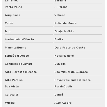
Extremoz
Baraúna
Porto Velho
Ji-Paraná
Ariquemes
Vilhena
Cacoal
Rolim de Moura
Jaru
Guajará-Mirim
Machadinho d'Oeste
Buritis
Pimenta Bueno
Ouro Preto do Oeste
Espigão d'Oeste
Nova Mamoré
Candeias do Jamari
Cujubim
Alta Floresta d'Oeste
São Miguel do Guaporé
Alto Paraíso
Nova Brasilândia d'Oeste
Boa Vista
Rorainópolis
Caracaraí
Cantá
Mucajaí
Alto Alegre