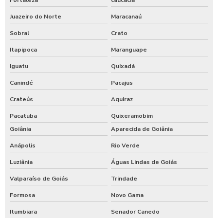
Juazeiro do Norte
Maracanaú
Sobral
Crato
Itapipoca
Maranguape
Iguatu
Quixadá
Canindé
Pacajus
Crateús
Aquiraz
Pacatuba
Quixeramobim
Goiânia
Aparecida de Goiânia
Anápolis
Rio Verde
Luziânia
Águas Lindas de Goiás
Valparaíso de Goiás
Trindade
Formosa
Novo Gama
Itumbiara
Senador Canedo