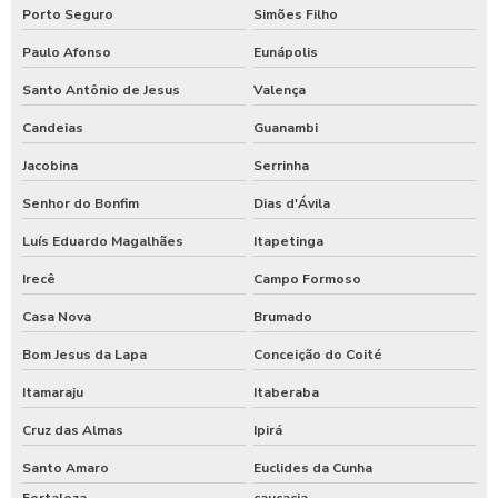
Porto Seguro
Simões Filho
Paulo Afonso
Eunápolis
Santo Antônio de Jesus
Valença
Candeias
Guanambi
Jacobina
Serrinha
Senhor do Bonfim
Dias d'Ávila
Luís Eduardo Magalhães
Itapetinga
Irecê
Campo Formoso
Casa Nova
Brumado
Bom Jesus da Lapa
Conceição do Coité
Itamaraju
Itaberaba
Cruz das Almas
Ipirá
Santo Amaro
Euclides da Cunha
Fortaleza
caucacia