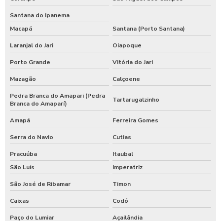
Santana do Ipanema
Macapá
Santana (Porto Santana)
Laranjal do Jari
Oiapoque
Porto Grande
Vitória do Jari
Mazagão
Calçoene
Pedra Branca do Amapari (Pedra
Tartarugalzinho
Branca do Amaparí)
Amapá
Ferreira Gomes
Serra do Navio
Cutias
Pracuúba
Itaubal
São Luís
Imperatriz
São José de Ribamar
Timon
Caixas
Codó
Paço do Lumiar
Açailândia