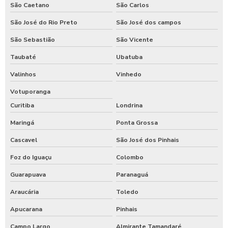
São Caetano
São Carlos
São José do Rio Preto
São José dos campos
São Sebastião
São Vicente
Taubaté
Ubatuba
Valinhos
Vinhedo
Votuporanga
Curitiba
Londrina
Maringá
Ponta Grossa
Cascavel
São José dos Pinhais
Foz do Iguaçu
Colombo
Guarapuava
Paranaguá
Araucária
Toledo
Apucarana
Pinhais
Campo Largo
Almirante Tamandaré