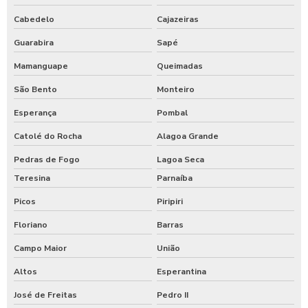
Cabedelo
Cajazeiras
Guarabira
Sapé
Mamanguape
Queimadas
São Bento
Monteiro
Esperança
Pombal
Catolé do Rocha
Alagoa Grande
Pedras de Fogo
Lagoa Seca
Teresina
Parnaíba
Picos
Piripiri
Floriano
Barras
Campo Maior
União
Altos
Esperantina
José de Freitas
Pedro II