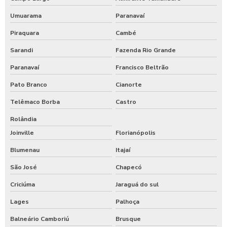
Umuarama
Paranavaí
Piraquara
Cambé
Sarandi
Fazenda Rio Grande
Paranavaí
Francisco Beltrão
Pato Branco
Cianorte
Telêmaco Borba
Castro
Rolândia
Joinville
Florianópolis
Blumenau
Itajaí
São José
Chapecó
Criciúma
Jaraguá do sul
Lages
Palhoça
Balneário Camboriú
Brusque