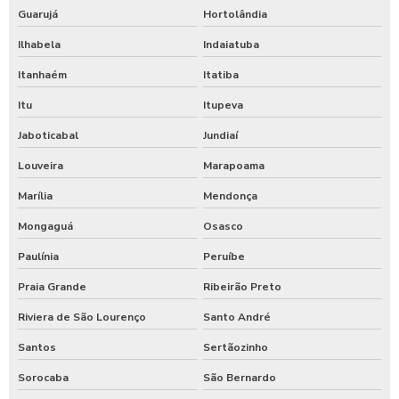
Guarujá
Hortolândia
Ilhabela
Indaiatuba
Itanhaém
Itatiba
Itu
Itupeva
Jaboticabal
Jundiaí
Louveira
Marapoama
Marília
Mendonça
Mongaguá
Osasco
Paulínia
Peruíbe
Praia Grande
Ribeirão Preto
Riviera de São Lourenço
Santo André
Santos
Sertãozinho
Sorocaba
São Bernardo