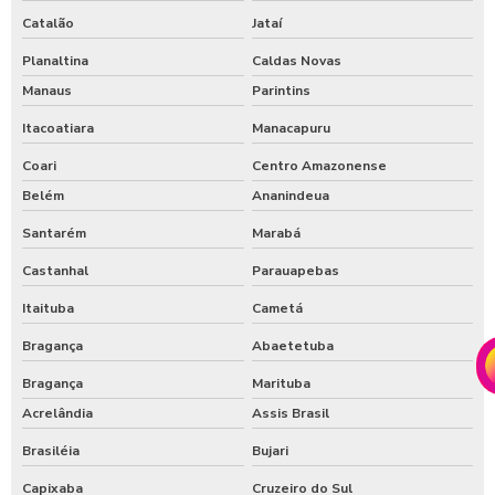
Catalão
Jataí
Planaltina
Caldas Novas
Manaus
Parintins
Itacoatiara
Manacapuru
Coari
Centro Amazonense
Belém
Ananindeua
Santarém
Marabá
Castanhal
Parauapebas
Itaituba
Cametá
Bragança
Abaetetuba
Bragança
Marituba
Acrelândia
Assis Brasil
Brasiléia
Bujari
Capixaba
Cruzeiro do Sul