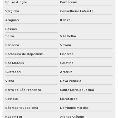
Pouso Alegre
Barbacena
Varginha
Conselheiro Lafeiete
Araguari
Itabira
Passos
Serra
Vila Velha
Cariacica
Vitória
Cachoeiro de Itapemirim
Linhares
São Mateus
Colatina
Guarapari
Aracruz
Viana
Nova Venécia
Barra de São Francisco
Santa Maria de Jetibá
Castelo
Marataízes
São Gabriel da Palha
Domingos Martins
Itapemirim
Afonso Cláudio