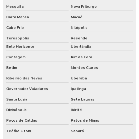
Mesquita
Nova Friburgo
Barra Mansa
Macaé
Cabo Frio
Nilópolis
Teresópolis
Resende
Belo Horizonte
Uberlândia
Contagem
Juiz de Fora
Betim
Montes Claros
Ribeirão das Neves
Uberaba
Governador Valadares
Ipatinga
Santa Luzia
Sete Lagoas
Divinópolis
Ibirité
Poços de Caldas
Patos de Minas
Teófilo Otoni
Sabará