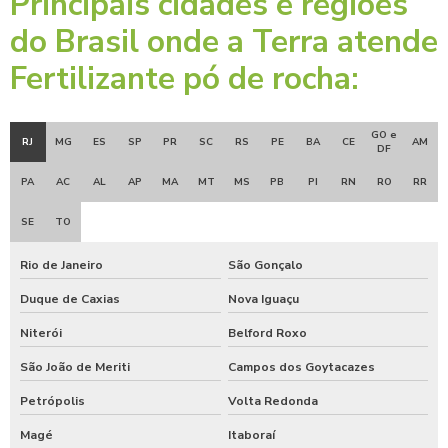
Principais cidades e regiões
do Brasil onde a Terra atende
Fertilizante pó de rocha:
GO e
RJ
MG
ES
SP
PR
SC
RS
PE
BA
CE
AM
DF
PA
AC
AL
AP
MA
MT
MS
PB
PI
RN
RO
RR
SE
TO
Rio de Janeiro
São Gonçalo
Duque de Caxias
Nova Iguaçu
Niterói
Belford Roxo
São João de Meriti
Campos dos Goytacazes
Petrópolis
Volta Redonda
Magé
Itaboraí