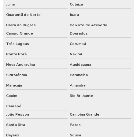
Juína
Colniza
Guarantã do Norte
Juara
Barra do Bugres
Peixoto de Azevedo
Campo Grande
Dourados
Três Lagoas
Corumbá
Ponta Porã
Naviraí
Nova Andradina
Aquidauana
Sidrolândia
Paranaíba
Maracaju
Amambai
Coxim
Rio Brilhante
Caarapó
João Pessoa
Campina Grande
Santa Rita
Patos
Bayeux
Sousa