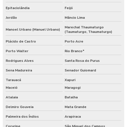
Epitaciolândia
Feijó
Jordão
Mâncio Lima
Marechal Thaumaturgo
Manoel Urbano (Manuel Urbano)
(Taumaturgo, Thaumaturgo)
Plácido de Castro
Porto Acre
Porto Walter
Rio Branco*
Rodrigues Alves
Santa Rosa do Purus
Sena Madureira
Senador Guiomard
Tarauacá
Xapuri
Maceió
Maragogi
Atalaia
Batalha
Delmiro Gouveia
Mata Grande
Palmeira dos Índios
Arapiraca
Coruripe
São Miguel dos Campos