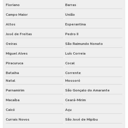
Floriano
Barras
Campo Maior
União
Altos
Esperantina
José de Freitas
Pedro II
Oeiras
São Raimundo Nonato
Miguel Alves
Luís Correia
Piracuruca
Cocal
Batalha
Corrente
Natal
Mossoró
Parnamirim
São Gonçalo do Amarante
Macaíba
Ceará-Mirim
Caicó
Açu
Currais Novos
São José de Mipibu