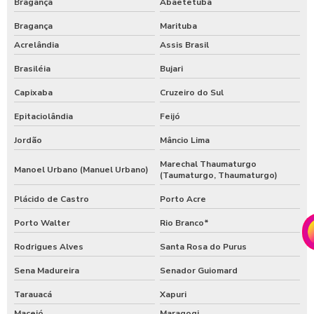
Bragança
Abaetetuba
Bragança
Marituba
Acrelândia
Assis Brasil
Brasiléia
Bujari
Capixaba
Cruzeiro do Sul
Epitaciolândia
Feijó
Jordão
Mâncio Lima
Marechal Thaumaturgo
Manoel Urbano (Manuel Urbano)
(Taumaturgo, Thaumaturgo)
Plácido de Castro
Porto Acre
Porto Walter
Rio Branco*
Rodrigues Alves
Santa Rosa do Purus
Sena Madureira
Senador Guiomard
Tarauacá
Xapuri
Maceió
Maragogi