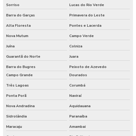
Sorriso
Lucas do Rio Verde
Barra do Garças
Primavera do Leste
Alta Floresta
Pontes e Lacerda
Nova Mutum
Campo Verde
Juína
Colniza
Guarantã do Norte
Juara
Barra do Bugres
Peixoto de Azevedo
Campo Grande
Dourados
Três Lagoas
Corumbá
Ponta Porã
Naviraí
Nova Andradina
Aquidauana
Sidrolândia
Paranaíba
Maracaju
Amambai