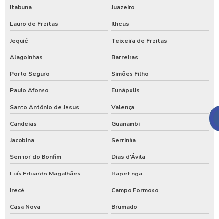
Itabuna
Juazeiro
Lauro de Freitas
Ilhéus
Jequié
Teixeira de Freitas
Alagoinhas
Barreiras
Porto Seguro
Simões Filho
Paulo Afonso
Eunápolis
Santo Antônio de Jesus
Valença
Candeias
Guanambi
Jacobina
Serrinha
Senhor do Bonfim
Dias d'Ávila
Luís Eduardo Magalhães
Itapetinga
Irecê
Campo Formoso
Casa Nova
Brumado