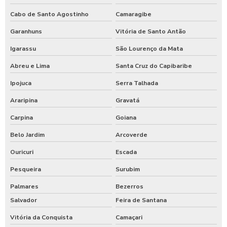
Cabo de Santo Agostinho
Camaragibe
Garanhuns
Vitória de Santo Antão
Igarassu
São Lourenço da Mata
Abreu e Lima
Santa Cruz do Capibaribe
Ipojuca
Serra Talhada
Araripina
Gravatá
Carpina
Goiana
Belo Jardim
Arcoverde
Ouricuri
Escada
Pesqueira
Surubim
Palmares
Bezerros
Salvador
Feira de Santana
Vitória da Conquista
Camaçari