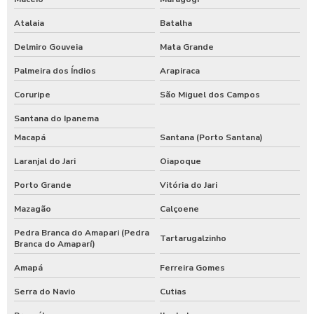
Atalaia
Batalha
Delmiro Gouveia
Mata Grande
Palmeira dos Índios
Arapiraca
Coruripe
São Miguel dos Campos
Santana do Ipanema
Macapá
Santana (Porto Santana)
Laranjal do Jari
Oiapoque
Porto Grande
Vitória do Jari
Mazagão
Calçoene
Pedra Branca do Amapari (Pedra
Tartarugalzinho
Branca do Amaparí)
Amapá
Ferreira Gomes
Serra do Navio
Cutias