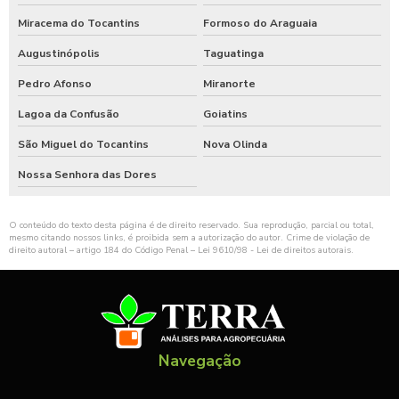
Miracema do Tocantins
Formoso do Araguaia
Augustinópolis
Taguatinga
Pedro Afonso
Miranorte
Lagoa da Confusão
Goiatins
São Miguel do Tocantins
Nova Olinda
Nossa Senhora das Dores
O conteúdo do texto desta página é de direito reservado. Sua reprodução, parcial ou total,
mesmo citando nossos links, é proibida sem a autorização do autor. Crime de violação de
direito autoral – artigo 184 do Código Penal –
Lei 9610/98 - Lei de direitos autorais
.
Navegação