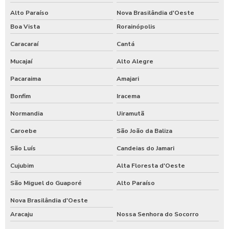
Alto Paraíso
Nova Brasilândia d'Oeste
Boa Vista
Rorainópolis
Caracaraí
Cantá
Mucajaí
Alto Alegre
Pacaraima
Amajari
Bonfim
Iracema
Normandia
Uiramutã
Caroebe
São João da Baliza
São Luís
Candeias do Jamari
Cujubim
Alta Floresta d'Oeste
São Miguel do Guaporé
Alto Paraíso
Nova Brasilândia d'Oeste
Aracaju
Nossa Senhora do Socorro