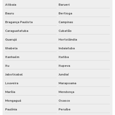
Atibaia
Barueri
Bauru
Bertioga
Bragança Paulista
Campinas
Caraguatatuba
Cubatão
Guarujá
Hortolândia
Ilhabela
Indaiatuba
Itanhaém
Itatiba
Itu
Itupeva
Jaboticabal
Jundiaí
Louveira
Marapoama
Marília
Mendonça
Mongaguá
Osasco
Paulínia
Peruíbe