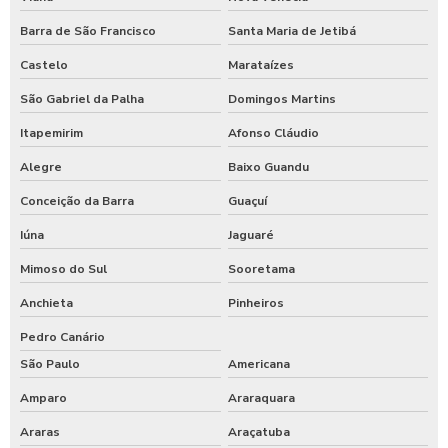
Barra de São Francisco
Santa Maria de Jetibá
Castelo
Marataízes
São Gabriel da Palha
Domingos Martins
Itapemirim
Afonso Cláudio
Alegre
Baixo Guandu
Conceição da Barra
Guaçuí
Iúna
Jaguaré
Mimoso do Sul
Sooretama
Anchieta
Pinheiros
Pedro Canário
São Paulo
Americana
Amparo
Araraquara
Araras
Araçatuba