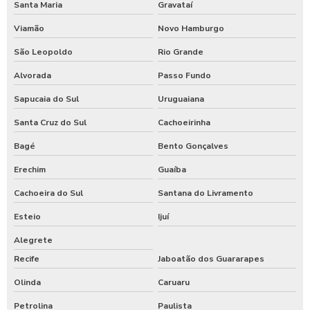
Santa Maria
Gravataí
Viamão
Novo Hamburgo
São Leopoldo
Rio Grande
Alvorada
Passo Fundo
Sapucaia do Sul
Uruguaiana
Santa Cruz do Sul
Cachoeirinha
Bagé
Bento Gonçalves
Erechim
Guaíba
Cachoeira do Sul
Santana do Livramento
Esteio
Ijuí
Alegrete
Recife
Jaboatão dos Guararapes
Olinda
Caruaru
Petrolina
Paulista