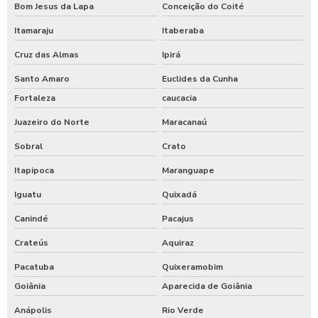
Bom Jesus da Lapa
Conceição do Coité
Itamaraju
Itaberaba
Cruz das Almas
Ipirá
Santo Amaro
Euclides da Cunha
Fortaleza
caucacia
Juazeiro do Norte
Maracanaú
Sobral
Crato
Itapipoca
Maranguape
Iguatu
Quixadá
Canindé
Pacajus
Crateús
Aquiraz
Pacatuba
Quixeramobim
Goiânia
Aparecida de Goiânia
Anápolis
Rio Verde