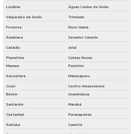
Luziânia
Águas Lindas de Goiás
Valparaíso de Goiás
Trindade
Formosa
Novo Gama
Itumbiara
Senador Canedo
Catalão
Jataí
Planaltina
Caldas Novas
Manaus
Parintins
Itacoatiara
Manacapuru
Coari
Centro Amazonense
Belém
Ananindeua
Santarém
Marabá
Castanhal
Parauapebas
Itaituba
Cametá