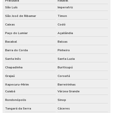
Pracuúba
Itaubal
São Luís
Imperatriz
São José de Ribamar
Timon
Caixas
Codó
Paço do Lumiar
Açailândia
Bacabal
Balsas
Barra do Corda
Pinheiro
Santa Inês
Santa Luzia
Chapadinha
Buriticupú
Grajaú
Coroatá
Itapecuru-Mirim
Barreirinhas
Cuiabá
Várzea Grande
Rondonópolis
Sinop
Tangará da Serra
Cáceres