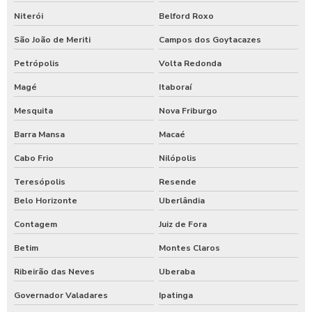
Niterói
Belford Roxo
São João de Meriti
Campos dos Goytacazes
Petrópolis
Volta Redonda
Magé
Itaboraí
Mesquita
Nova Friburgo
Barra Mansa
Macaé
Cabo Frio
Nilópolis
Teresópolis
Resende
Belo Horizonte
Uberlândia
Contagem
Juiz de Fora
Betim
Montes Claros
Ribeirão das Neves
Uberaba
Governador Valadares
Ipatinga