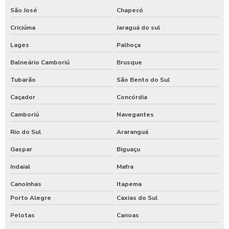
São José
Chapecó
Criciúma
Jaraguá do sul
Lages
Palhoça
Balneário Camboriú
Brusque
Tubarão
São Bento do Sul
Caçador
Concórdia
Camboriú
Navegantes
Rio do Sul
Araranguá
Gaspar
Biguaçu
Indaial
Mafra
Canoinhas
Itapema
Porto Alegre
Caxias do Sul
Pelotas
Canoas