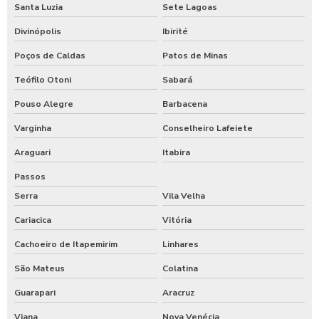
Santa Luzia
Sete Lagoas
Divinópolis
Ibirité
Poços de Caldas
Patos de Minas
Teófilo Otoni
Sabará
Pouso Alegre
Barbacena
Varginha
Conselheiro Lafeiete
Araguari
Itabira
Passos
Serra
Vila Velha
Cariacica
Vitória
Cachoeiro de Itapemirim
Linhares
São Mateus
Colatina
Guarapari
Aracruz
Viana
Nova Venécia