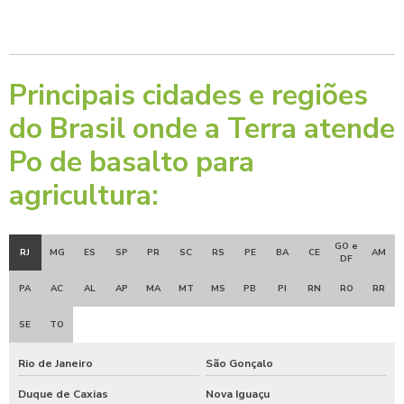
Principais cidades e regiões
do Brasil onde a Terra atende
Po de basalto para
agricultura:
GO e
RJ
MG
ES
SP
PR
SC
RS
PE
BA
CE
AM
DF
PA
AC
AL
AP
MA
MT
MS
PB
PI
RN
RO
RR
SE
TO
Rio de Janeiro
São Gonçalo
Duque de Caxias
Nova Iguaçu