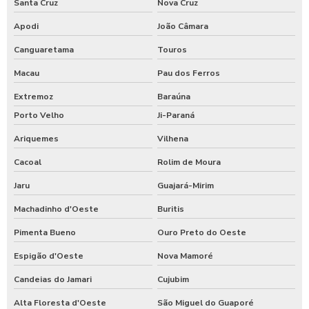
Santa Cruz
Nova Cruz
Apodi
João Câmara
Canguaretama
Touros
Macau
Pau dos Ferros
Extremoz
Baraúna
Porto Velho
Ji-Paraná
Ariquemes
Vilhena
Cacoal
Rolim de Moura
Jaru
Guajará-Mirim
Machadinho d'Oeste
Buritis
Pimenta Bueno
Ouro Preto do Oeste
Espigão d'Oeste
Nova Mamoré
Candeias do Jamari
Cujubim
Alta Floresta d'Oeste
São Miguel do Guaporé