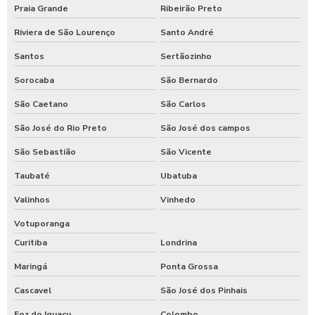
Praia Grande
Ribeirão Preto
Riviera de São Lourenço
Santo André
Santos
Sertãozinho
Sorocaba
São Bernardo
São Caetano
São Carlos
São José do Rio Preto
São José dos campos
São Sebastião
São Vicente
Taubaté
Ubatuba
Valinhos
Vinhedo
Votuporanga
Curitiba
Londrina
Maringá
Ponta Grossa
Cascavel
São José dos Pinhais
Foz do Iguaçu
Colombo