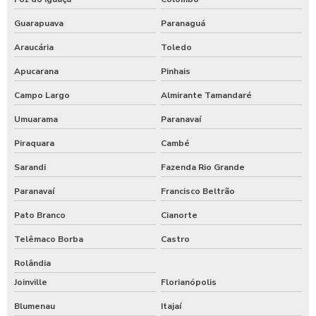
Guarapuava
Paranaguá
Araucária
Toledo
Apucarana
Pinhais
Campo Largo
Almirante Tamandaré
Umuarama
Paranavaí
Piraquara
Cambé
Sarandi
Fazenda Rio Grande
Paranavaí
Francisco Beltrão
Pato Branco
Cianorte
Telêmaco Borba
Castro
Rolândia
Joinville
Florianópolis
Blumenau
Itajaí