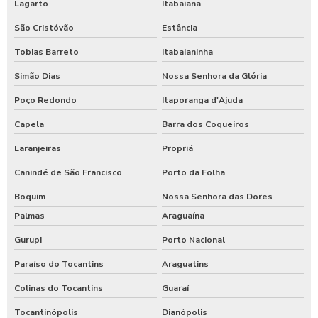
Lagarto
Itabaiana
São Cristóvão
Estância
Tobias Barreto
Itabaianinha
Simão Dias
Nossa Senhora da Glória
Poço Redondo
Itaporanga d'Ajuda
Capela
Barra dos Coqueiros
Laranjeiras
Propriá
Canindé de São Francisco
Porto da Folha
Boquim
Nossa Senhora das Dores
Palmas
Araguaína
Gurupi
Porto Nacional
Paraíso do Tocantins
Araguatins
Colinas do Tocantins
Guaraí
Tocantinópolis
Dianópolis