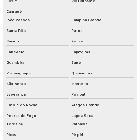
Coxim
Rio Brilhante
Caarapó
João Pessoa
Campina Grande
Santa Rita
Patos
Bayeux
Sousa
Cabedelo
Cajazeiras
Guarabira
Sapé
Mamanguape
Queimadas
São Bento
Monteiro
Esperança
Pombal
Catolé do Rocha
Alagoa Grande
Pedras de Fogo
Lagoa Seca
Teresina
Parnaíba
Picos
Piripiri