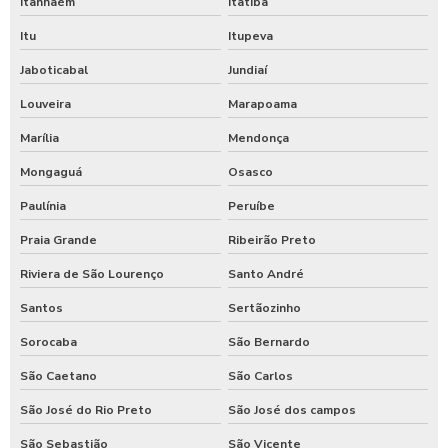
Itanhaém
Itatiba
Itu
Itupeva
Jaboticabal
Jundiaí
Louveira
Marapoama
Marília
Mendonça
Mongaguá
Osasco
Paulínia
Peruíbe
Praia Grande
Ribeirão Preto
Riviera de São Lourenço
Santo André
Santos
Sertãozinho
Sorocaba
São Bernardo
São Caetano
São Carlos
São José do Rio Preto
São José dos campos
São Sebastião
São Vicente