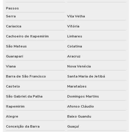
Passos
Serra
Vila Velha
Cariacica
Vitória
Cachoeiro de Itapemirim
Linhares
São Mateus
Colatina
Guarapari
Aracruz
Viana
Nova Venécia
Barra de São Francisco
Santa Maria de Jetibá
Castelo
Marataízes
São Gabriel da Palha
Domingos Martins
Itapemirim
Afonso Cláudio
Alegre
Baixo Guandu
Conceição da Barra
Guaçuí