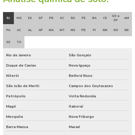
GO e
RJ
MG
ES
SP
PR
SC
RS
PE
BA
CE
AM
DF
PA
AC
AL
AP
MA
MT
MS
PB
PI
RN
RO
RR
SE
TO
Rio de Janeiro
São Gonçalo
Duque de Caxias
Nova Iguaçu
Niterói
Belford Roxo
São João de Meriti
Campos dos Goytacazes
Petrópolis
Volta Redonda
Magé
Itaboraí
Mesquita
Nova Friburgo
Barra Mansa
Macaé