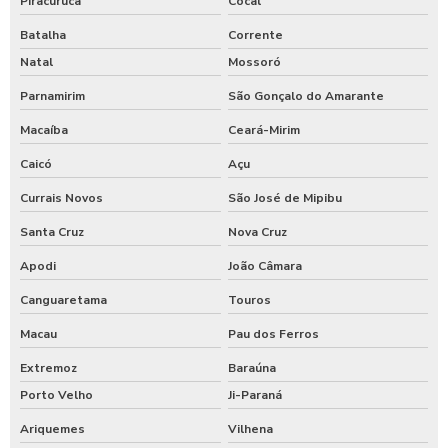
Piracuruca
Cocal
Batalha
Corrente
Natal
Mossoró
Parnamirim
São Gonçalo do Amarante
Macaíba
Ceará-Mirim
Caicó
Açu
Currais Novos
São José de Mipibu
Santa Cruz
Nova Cruz
Apodi
João Câmara
Canguaretama
Touros
Macau
Pau dos Ferros
Extremoz
Baraúna
Porto Velho
Ji-Paraná
Ariquemes
Vilhena