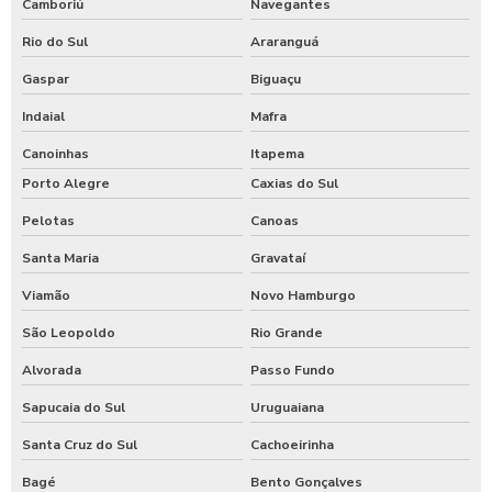
Camboriú
Navegantes
Rio do Sul
Araranguá
Gaspar
Biguaçu
Indaial
Mafra
Canoinhas
Itapema
Porto Alegre
Caxias do Sul
Pelotas
Canoas
Santa Maria
Gravataí
Viamão
Novo Hamburgo
São Leopoldo
Rio Grande
Alvorada
Passo Fundo
Sapucaia do Sul
Uruguaiana
Santa Cruz do Sul
Cachoeirinha
Bagé
Bento Gonçalves