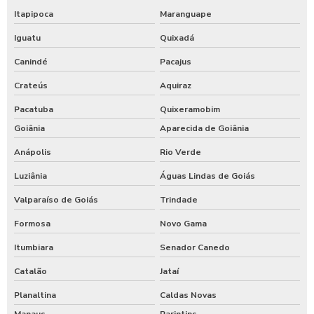
Itapipoca
Maranguape
Iguatu
Quixadá
Canindé
Pacajus
Crateús
Aquiraz
Pacatuba
Quixeramobim
Goiânia
Aparecida de Goiânia
Anápolis
Rio Verde
Luziânia
Águas Lindas de Goiás
Valparaíso de Goiás
Trindade
Formosa
Novo Gama
Itumbiara
Senador Canedo
Catalão
Jataí
Planaltina
Caldas Novas
Manaus
Parintins