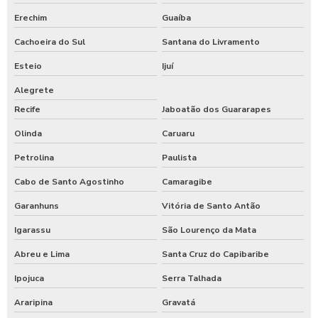
Erechim
Guaíba
Cachoeira do Sul
Santana do Livramento
Esteio
Ijuí
Alegrete
Recife
Jaboatão dos Guararapes
Olinda
Caruaru
Petrolina
Paulista
Cabo de Santo Agostinho
Camaragibe
Garanhuns
Vitória de Santo Antão
Igarassu
São Lourenço da Mata
Abreu e Lima
Santa Cruz do Capibaribe
Ipojuca
Serra Talhada
Araripina
Gravatá