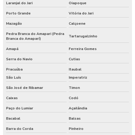
Laranjal do Jari
Oiapoque
Porto Grande
Vitória do Jari
Mazagão
Calçoene
Pedra Branca do Amapari (Pedra
Tartarugalzinho
Branca do Amaparí)
Amapá
Ferreira Gomes
Serra do Navio
Cutias
Pracuúba
Itaubal
São Luís
Imperatriz
São José de Ribamar
Timon
Caixas
Codó
Paço do Lumiar
Açailândia
Bacabal
Balsas
Barra do Corda
Pinheiro