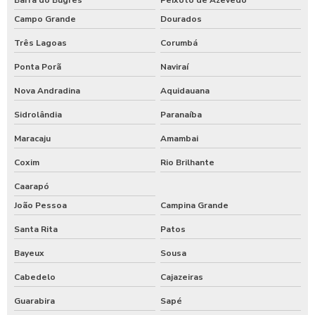
Campo Grande
Dourados
Três Lagoas
Corumbá
Ponta Porã
Naviraí
Nova Andradina
Aquidauana
Sidrolândia
Paranaíba
Maracaju
Amambai
Coxim
Rio Brilhante
Caarapó
João Pessoa
Campina Grande
Santa Rita
Patos
Bayeux
Sousa
Cabedelo
Cajazeiras
Guarabira
Sapé