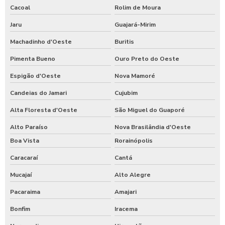
Cacoal
Rolim de Moura
Jaru
Guajará-Mirim
Machadinho d'Oeste
Buritis
Pimenta Bueno
Ouro Preto do Oeste
Espigão d'Oeste
Nova Mamoré
Candeias do Jamari
Cujubim
Alta Floresta d'Oeste
São Miguel do Guaporé
Alto Paraíso
Nova Brasilândia d'Oeste
Boa Vista
Rorainópolis
Caracaraí
Cantá
Mucajaí
Alto Alegre
Pacaraima
Amajari
Bonfim
Iracema