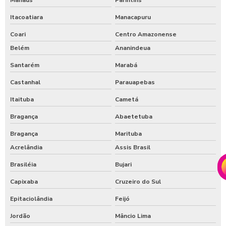
Itacoatiara
Manacapuru
Coari
Centro Amazonense
Belém
Ananindeua
Santarém
Marabá
Castanhal
Parauapebas
Itaituba
Cametá
Bragança
Abaetetuba
Bragança
Marituba
Acrelândia
Assis Brasil
Brasiléia
Bujari
Capixaba
Cruzeiro do Sul
Epitaciolândia
Feijó
Jordão
Mâncio Lima