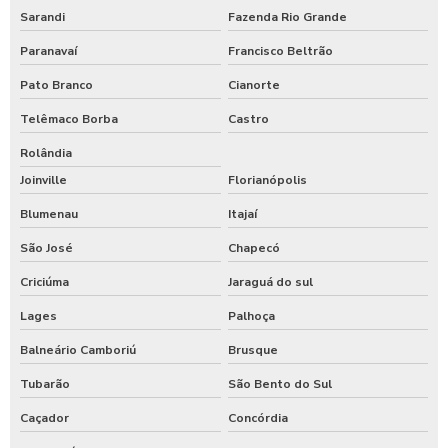
Sarandi
Fazenda Rio Grande
Paranavaí
Francisco Beltrão
Pato Branco
Cianorte
Telêmaco Borba
Castro
Rolândia
Joinville
Florianópolis
Blumenau
Itajaí
São José
Chapecó
Criciúma
Jaraguá do sul
Lages
Palhoça
Balneário Camboriú
Brusque
Tubarão
São Bento do Sul
Caçador
Concórdia