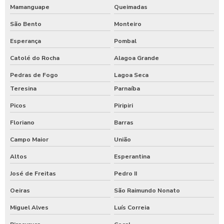
Mamanguape
Queimadas
São Bento
Monteiro
Esperança
Pombal
Catolé do Rocha
Alagoa Grande
Pedras de Fogo
Lagoa Seca
Teresina
Parnaíba
Picos
Piripiri
Floriano
Barras
Campo Maior
União
Altos
Esperantina
José de Freitas
Pedro II
Oeiras
São Raimundo Nonato
Miguel Alves
Luís Correia