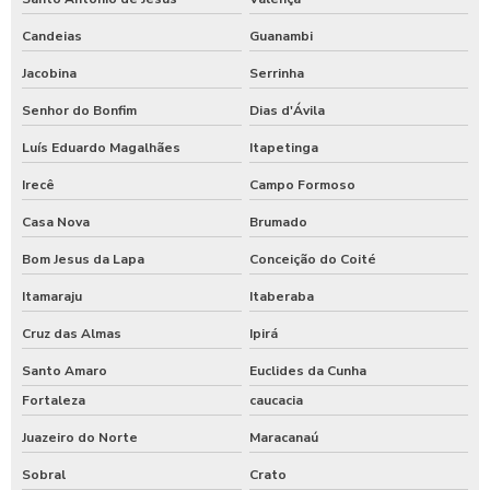
Candeias
Guanambi
Jacobina
Serrinha
Senhor do Bonfim
Dias d'Ávila
Luís Eduardo Magalhães
Itapetinga
Irecê
Campo Formoso
Casa Nova
Brumado
Bom Jesus da Lapa
Conceição do Coité
Itamaraju
Itaberaba
Cruz das Almas
Ipirá
Santo Amaro
Euclides da Cunha
Fortaleza
caucacia
Juazeiro do Norte
Maracanaú
Sobral
Crato