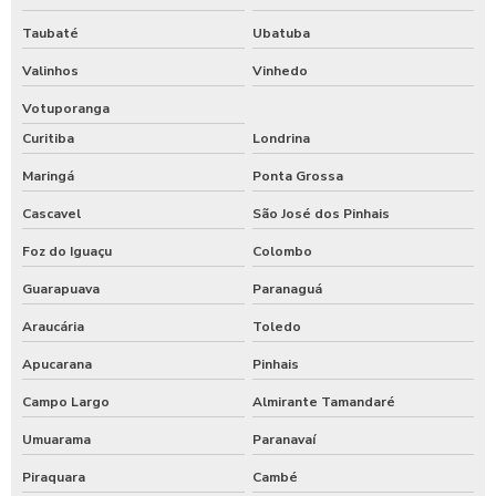
Taubaté
Ubatuba
Valinhos
Vinhedo
Votuporanga
Curitiba
Londrina
Maringá
Ponta Grossa
Cascavel
São José dos Pinhais
Foz do Iguaçu
Colombo
Guarapuava
Paranaguá
Araucária
Toledo
Apucarana
Pinhais
Campo Largo
Almirante Tamandaré
Umuarama
Paranavaí
Piraquara
Cambé