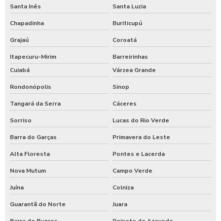
Santa Inês
Santa Luzia
Chapadinha
Buriticupú
Grajaú
Coroatá
Itapecuru-Mirim
Barreirinhas
Cuiabá
Várzea Grande
Rondonópolis
Sinop
Tangará da Serra
Cáceres
Sorriso
Lucas do Rio Verde
Barra do Garças
Primavera do Leste
Alta Floresta
Pontes e Lacerda
Nova Mutum
Campo Verde
Juína
Colniza
Guarantã do Norte
Juara
Barra do Bugres
Peixoto de Azevedo