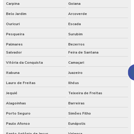
Carpina
Goiana
Belo Jardim
Arcoverde
Ouricuri
Escada
Pesqueira
Surubim
Palmares
Bezerros
Salvador
Feira de Santana
Vitória da Conquista
Camaçari
Itabuna
Juazeiro
Lauro de Freitas
Ilhéus
Jequié
Teixeira de Freitas
Alagoinhas
Barreiras
Porto Seguro
Simões Filho
Paulo Afonso
Eunápolis
Santo Antônio de Jesus
Valença