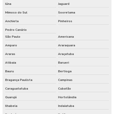
Iúna
Jaguaré
Mimoso do Sul
Sooretama
Anchieta
Pinheiros
Pedro Canário
São Paulo
Americana
Amparo
Araraquara
Araras
Araçatuba
Atibaia
Barueri
Bauru
Bertioga
Bragança Paulista
Campinas
Caraguatatuba
Cubatão
Guarujá
Hortolândia
Ilhabela
Indaiatuba