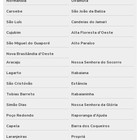
Normandia
Uiramutã
Caroebe
São João da Baliza
São Luís
Candeias do Jamari
Cujubim
Alta Floresta d'Oeste
São Miguel do Guaporé
Alto Paraíso
Nova Brasilândia d'Oeste
Aracaju
Nossa Senhora do Socorro
Lagarto
Itabaiana
São Cristóvão
Estância
Tobias Barreto
Itabaianinha
Simão Dias
Nossa Senhora da Glória
Poço Redondo
Itaporanga d'Ajuda
Capela
Barra dos Coqueiros
Laranjeiras
Propriá