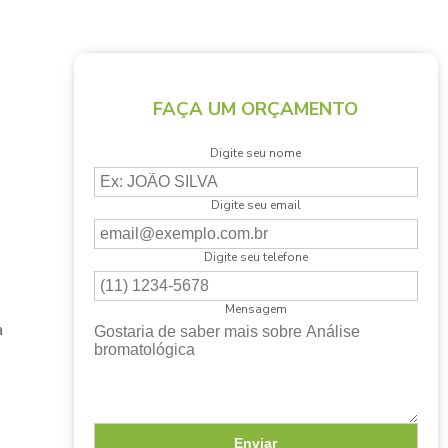
FAÇA UM ORÇAMENTO
Digite seu nome
Digite seu email
Digite seu telefone
Mensagem
a