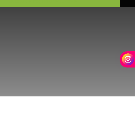
Silicato de magnésio fertilizante