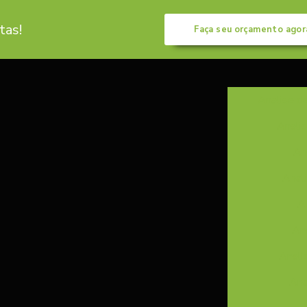
tas!
Faça seu orçamento ago
Analise d
Analis
Ana
Anali
A
Ana
Analis
Ana