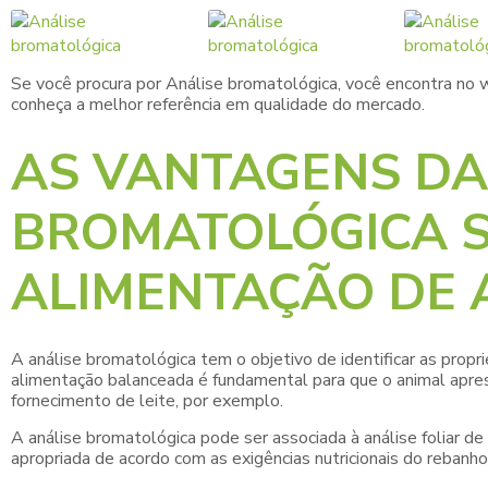
Se você procura por
Análise bromatológica
, você encontra no 
conheça a melhor referência em qualidade do mercado.
AS VANTAGENS DA
BROMATOLÓGICA 
ALIMENTAÇÃO DE 
A
análise bromatológica
tem o objetivo de identificar as propr
alimentação balanceada é fundamental para que o animal apresen
fornecimento de leite, por exemplo.
A
análise bromatológica
pode ser associada à análise foliar 
apropriada de acordo com as exigências nutricionais do rebanho