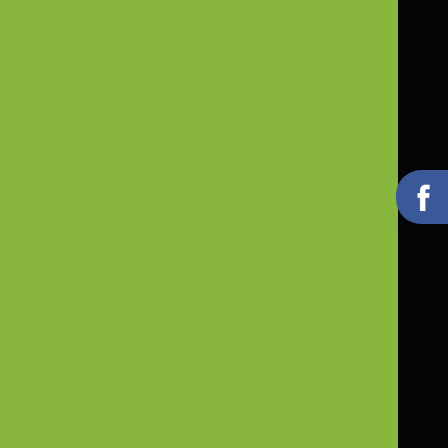
ineralizador
Análises de fertilizantes e corretivos
ia em análises registro ministério da agricultura
ssoria para registro ministério da agricultura
gistro mapa
Contrato de análises para registro mapa
rato de controle de qualidade remineralizador
Contratos para análises de fertilizantes
lise de fertilizantes
Fertilizante mineral silicatado
ilicato de potássio
Pó de rocha e remineralizadores
ro mapa pó de rocha
Remineralizador de solo
zadores
Remineralizadores e fertilizantes de solo
ato de alumínio e magnésio
Silicato de cálcio