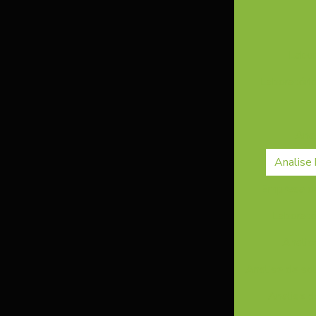
Labor
Laboratório
Anal
Analise
Empresa de
Laborató
Analis
Analise de so
Analise d