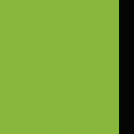
ragem do solo
Coleta de solo para análise
se de solo química
Analise foliar laboratório
iar preço
Laboratório de analise química do solo
 de solo calcário
Analise de solo e adubação
o orgânico compostagem
Análise de sílica
agricultura de precisão
Análise de contaminantes
contaminantes em alimentos
Análise de potássio
potássio em fertilizantes
Análise de pó de rocha
Análise de solo agricultura de precisão
 orgânico compostagem
Adubo silicato de potássio
ilicatos
Assessoria agro
Assessoria agronomica
oria para adubação
Assessoria para calagem