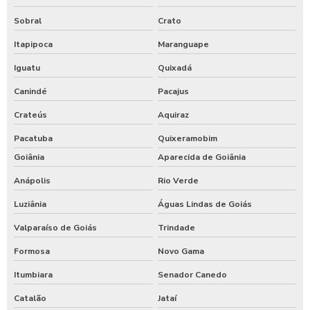
Sobral
Crato
Itapipoca
Maranguape
Iguatu
Quixadá
Canindé
Pacajus
Crateús
Aquiraz
Pacatuba
Quixeramobim
Goiânia
Aparecida de Goiânia
Anápolis
Rio Verde
Luziânia
Águas Lindas de Goiás
Valparaíso de Goiás
Trindade
Formosa
Novo Gama
Itumbiara
Senador Canedo
Catalão
Jataí