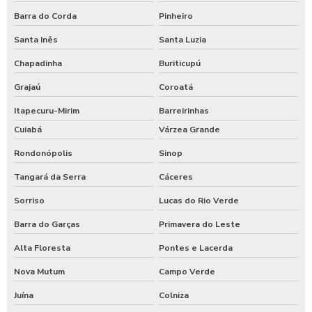
Barra do Corda
Pinheiro
Santa Inês
Santa Luzia
Chapadinha
Buriticupú
Grajaú
Coroatá
Itapecuru-Mirim
Barreirinhas
Cuiabá
Várzea Grande
Rondonópolis
Sinop
Tangará da Serra
Cáceres
Sorriso
Lucas do Rio Verde
Barra do Garças
Primavera do Leste
Alta Floresta
Pontes e Lacerda
Nova Mutum
Campo Verde
Juína
Colniza