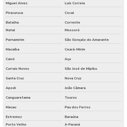
Miguel Alves
Luís Correia
Piracuruca
Cocal
Batalha
Corrente
Natal
Mossoró
Parnamirim
São Gonçalo do Amarante
Macaíba
Ceará-Mirim
Caicó
Açu
Currais Novos
São José de Mipibu
Santa Cruz
Nova Cruz
Apodi
João Câmara
Canguaretama
Touros
Macau
Pau dos Ferros
Extremoz
Baraúna
Porto Velho
Ji-Paraná