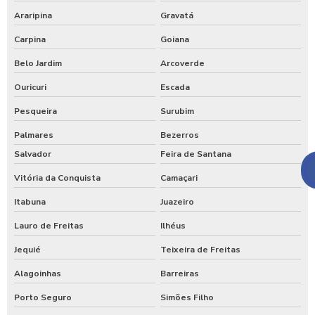
Araripina
Gravatá
Carpina
Goiana
Belo Jardim
Arcoverde
Ouricuri
Escada
Pesqueira
Surubim
Palmares
Bezerros
Salvador
Feira de Santana
Vitória da Conquista
Camaçari
Itabuna
Juazeiro
Lauro de Freitas
Ilhéus
Jequié
Teixeira de Freitas
Alagoinhas
Barreiras
Porto Seguro
Simões Filho