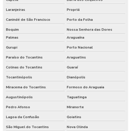
Laranjeiras
Propriá
Canindé de São Francisco
Porto da Folha
Boquim
Nossa Senhora das Dores
Palmas
Araguaína
Gurupi
Porto Nacional
Paraíso do Tocantins
Araguatins
Colinas do Tocantins
Guaraí
Tocantinópolis
Dianópolis
Miracema do Tocantins
Formoso do Araguaia
Augustinópolis
Taguatinga
Pedro Afonso
Miranorte
Lagoa da Confusão
Goiatins
São Miguel do Tocantins
Nova Olinda