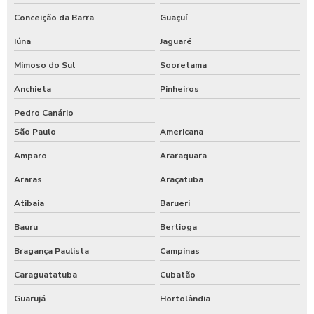
Conceição da Barra
Guaçuí
Iúna
Jaguaré
Mimoso do Sul
Sooretama
Anchieta
Pinheiros
Pedro Canário
São Paulo
Americana
Amparo
Araraquara
Araras
Araçatuba
Atibaia
Barueri
Bauru
Bertioga
Bragança Paulista
Campinas
Caraguatatuba
Cubatão
Guarujá
Hortolândia