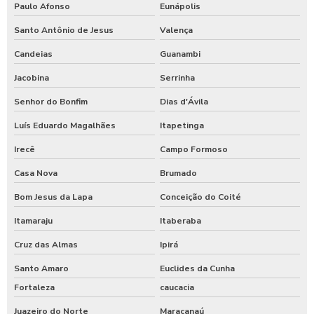
Paulo Afonso
Eunápolis
Santo Antônio de Jesus
Valença
Candeias
Guanambi
Jacobina
Serrinha
Senhor do Bonfim
Dias d'Ávila
Luís Eduardo Magalhães
Itapetinga
Irecê
Campo Formoso
Casa Nova
Brumado
Bom Jesus da Lapa
Conceição do Coité
Itamaraju
Itaberaba
Cruz das Almas
Ipirá
Santo Amaro
Euclides da Cunha
Fortaleza
caucacia
Juazeiro do Norte
Maracanaú