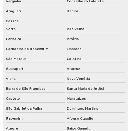
Varginha
Conselheiro Lafeiete
Araguari
Itabira
Passos
Serra
Vila Velha
Cariacica
Vitória
Cachoeiro de Itapemirim
Linhares
São Mateus
Colatina
Guarapari
Aracruz
Viana
Nova Venécia
Barra de São Francisco
Santa Maria de Jetibá
Castelo
Marataízes
São Gabriel da Palha
Domingos Martins
Itapemirim
Afonso Cláudio
Alegre
Baixo Guandu