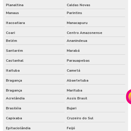
Planaltina
Caldas Novas
Manaus
Parintins
Itacoatiara
Manacapuru
Coari
Centro Amazonense
Belém
Ananindeua
Santarém
Marabá
Castanhal
Parauapebas
Itaituba
Cametá
Bragança
Abaetetuba
Bragança
Marituba
Acrelândia
Assis Brasil
Brasiléia
Bujari
Capixaba
Cruzeiro do Sul
Epitaciolândia
Feijó