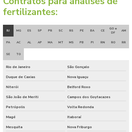
Contratos para análises de
fertilizantes:
GO e
RJ
MG
ES
SP
PR
SC
RS
PE
BA
CE
AM
DF
PA
AC
AL
AP
MA
MT
MS
PB
PI
RN
RO
RR
SE
TO
Rio de Janeiro
São Gonçalo
Duque de Caxias
Nova Iguaçu
Niterói
Belford Roxo
São João de Meriti
Campos dos Goytacazes
Petrópolis
Volta Redonda
Magé
Itaboraí
Mesquita
Nova Friburgo