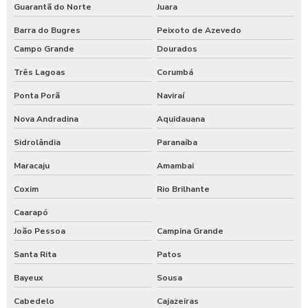
Guarantã do Norte
Juara
Barra do Bugres
Peixoto de Azevedo
Campo Grande
Dourados
Três Lagoas
Corumbá
Ponta Porã
Naviraí
Nova Andradina
Aquidauana
Sidrolândia
Paranaíba
Maracaju
Amambai
Coxim
Rio Brilhante
Caarapó
João Pessoa
Campina Grande
Santa Rita
Patos
Bayeux
Sousa
Cabedelo
Cajazeiras