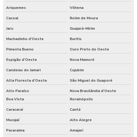
Ariquemes
Vilhena
Cacoal
Rolim de Moura
Jaru
Guajará-Mirim
Machadinho d'Oeste
Buritis
Pimenta Bueno
Ouro Preto do Oeste
Espigão d'Oeste
Nova Mamoré
Candeias do Jamari
Cujubim
Alta Floresta d'Oeste
São Miguel do Guaporé
Alto Paraíso
Nova Brasilândia d'Oeste
Boa Vista
Rorainópolis
Caracaraí
Cantá
Mucajaí
Alto Alegre
Pacaraima
Amajari