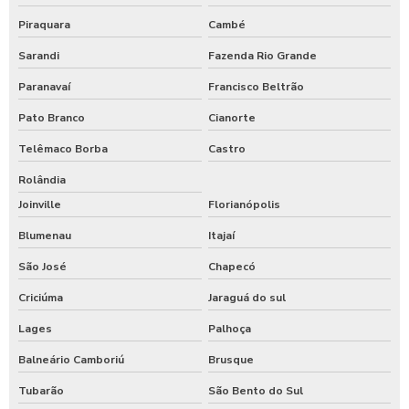
Piraquara
Cambé
Sarandi
Fazenda Rio Grande
Paranavaí
Francisco Beltrão
Pato Branco
Cianorte
Telêmaco Borba
Castro
Rolândia
Joinville
Florianópolis
Blumenau
Itajaí
São José
Chapecó
Criciúma
Jaraguá do sul
Lages
Palhoça
Balneário Camboriú
Brusque
Tubarão
São Bento do Sul