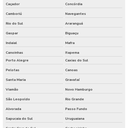
Caçador
Concórdia
Camboriú
Navegantes
Rio do Sul
Araranguá
Gaspar
Biguaçu
Indaial
Mafra
Canoinhas
Itapema
Porto Alegre
Caxias do Sul
Pelotas
Canoas
Santa Maria
Gravataí
Viamão
Novo Hamburgo
São Leopoldo
Rio Grande
Alvorada
Passo Fundo
Sapucaia do Sul
Uruguaiana