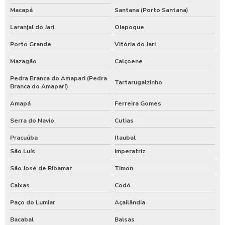
Macapá
Santana (Porto Santana)
Laranjal do Jari
Oiapoque
Porto Grande
Vitória do Jari
Mazagão
Calçoene
Pedra Branca do Amapari (Pedra
Tartarugalzinho
Branca do Amaparí)
Amapá
Ferreira Gomes
Serra do Navio
Cutias
Pracuúba
Itaubal
São Luís
Imperatriz
São José de Ribamar
Timon
Caixas
Codó
Paço do Lumiar
Açailândia
Bacabal
Balsas