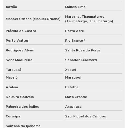
Jordão
Mâncio Lima
Marechal Thaumaturgo
Manoel Urbano (Manuel Urbano)
(Taumaturgo, Thaumaturgo)
Plácido de Castro
Porto Acre
Porto Walter
Rio Branco*
Rodrigues Alves
Santa Rosa do Purus
Sena Madureira
Senador Guiomard
Tarauacá
Xapuri
Maceió
Maragogi
Atalaia
Batalha
Delmiro Gouveia
Mata Grande
Palmeira dos Índios
Arapiraca
Coruripe
São Miguel dos Campos
Santana do Ipanema