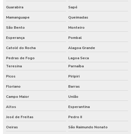
Guarabira
Sapé
Mamanguape
Queimadas
São Bento
Monteiro
Esperança
Pombal
Catolé do Rocha
Alagoa Grande
Pedras de Fogo
Lagoa Seca
Teresina
Parnaíba
Picos
Piripiri
Floriano
Barras
Campo Maior
União
Altos
Esperantina
José de Freitas
Pedro II
Oeiras
São Raimundo Nonato