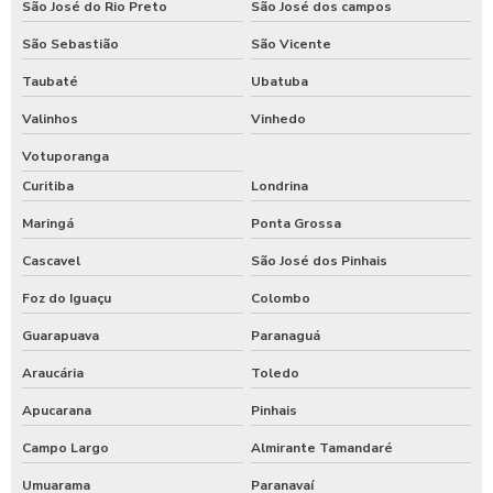
São José do Rio Preto
São José dos campos
São Sebastião
São Vicente
Taubaté
Ubatuba
Valinhos
Vinhedo
Votuporanga
Curitiba
Londrina
Maringá
Ponta Grossa
Cascavel
São José dos Pinhais
Foz do Iguaçu
Colombo
Guarapuava
Paranaguá
Araucária
Toledo
Apucarana
Pinhais
Campo Largo
Almirante Tamandaré
Umuarama
Paranavaí