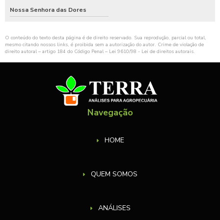
Nossa Senhora das Dores
O conteúdo do texto desta página é de direito reservado. Sua reprodução, parcial ou total,
mesmo citando nossos links, é proibida sem a autorização do autor. Crime de violação de
direito autoral – artigo 184 do Código Penal –
Lei 9610/98 - Lei de direitos autorais
.
Navegação
HOME
QUEM SOMOS
ANÁLISES