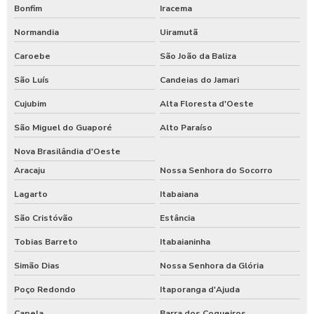
Bonfim
Iracema
Normandia
Uiramutã
Caroebe
São João da Baliza
São Luís
Candeias do Jamari
Cujubim
Alta Floresta d'Oeste
São Miguel do Guaporé
Alto Paraíso
Nova Brasilândia d'Oeste
Aracaju
Nossa Senhora do Socorro
Lagarto
Itabaiana
São Cristóvão
Estância
Tobias Barreto
Itabaianinha
Simão Dias
Nossa Senhora da Glória
Poço Redondo
Itaporanga d'Ajuda
Capela
Barra dos Coqueiros