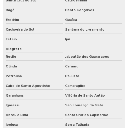
Santa Cruz do Sul
Cachoeirinha
Bagé
Bento Gonçalves
Erechim
Guaíba
Cachoeira do Sul
Santana do Livramento
Esteio
Ijuí
Alegrete
Recife
Jaboatão dos Guararapes
Olinda
Caruaru
Petrolina
Paulista
Cabo de Santo Agostinho
Camaragibe
Garanhuns
Vitória de Santo Antão
Igarassu
São Lourenço da Mata
Abreu e Lima
Santa Cruz do Capibaribe
Ipojuca
Serra Talhada