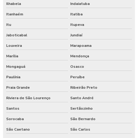
Ilhabela
Indaiatuba
Itanhaém
Itatiba
Itu
Itupeva
Jaboticabal
Jundiaí
Louveira
Marapoama
Marília
Mendonça
Mongaguá
Osasco
Paulínia
Peruíbe
Praia Grande
Ribeirão Preto
Riviera de São Lourenço
Santo André
Santos
Sertãozinho
Sorocaba
São Bernardo
São Caetano
São Carlos