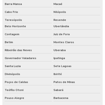
Barra Mansa
Macaé
Cabo Frio
Nilópolis
Teresópolis
Resende
Belo Horizonte
Uberlândia
Contagem
Juiz de Fora
Betim
Montes Claros
Ribeirão das Neves
Uberaba
Governador Valadares
Ipatinga
Santa Luzia
Sete Lagoas
Divinópolis
Ibirité
Poços de Caldas
Patos de Minas
Teófilo Otoni
Sabará
Pouso Alegre
Barbacena