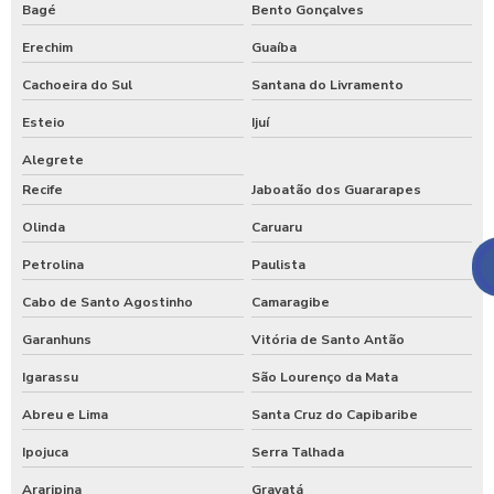
Bagé
Bento Gonçalves
Erechim
Guaíba
Cachoeira do Sul
Santana do Livramento
Esteio
Ijuí
Alegrete
Recife
Jaboatão dos Guararapes
Olinda
Caruaru
Petrolina
Paulista
Cabo de Santo Agostinho
Camaragibe
Garanhuns
Vitória de Santo Antão
Igarassu
São Lourenço da Mata
Abreu e Lima
Santa Cruz do Capibaribe
Ipojuca
Serra Talhada
Araripina
Gravatá