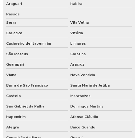
Araguari
Itabira
Passos
Serra
Vila Velha
Cariacica
Vitória
Cachoeiro de Itapemirim
Linhares
São Mateus
Colatina
Guarapari
Aracruz
Viana
Nova Venécia
Barra de São Francisco
Santa Maria de Jetibá
Castelo
Marataízes
São Gabriel da Palha
Domingos Martins
Itapemirim
Afonso Cláudio
Alegre
Baixo Guandu
Conceição da Barra
Guaçuí