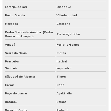
Laranjal do Jari
Oiapoque
Porto Grande
Vitória do Jari
Mazagão
Calçoene
Pedra Branca do Amapari (Pedra
Tartarugalzinho
Branca do Amaparí)
Amapá
Ferreira Gomes
Serra do Navio
Cutias
Pracuúba
Itaubal
São Luís
Imperatriz
São José de Ribamar
Timon
Caixas
Codó
Paço do Lumiar
Açailândia
Bacabal
Balsas
Barra do Corda
Pinheiro