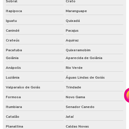
Sobral
Crato
Itapipoca
Maranguape
Iguatu
Quixadá
Canindé
Pacajus
Crateús
Aquiraz
Pacatuba
Quixeramobim
Goiânia
Aparecida de Goiânia
Anápolis
Rio Verde
Luziânia
Águas Lindas de Goiás
Valparaíso de Goiás
Trindade
Formosa
Novo Gama
Itumbiara
Senador Canedo
Catalão
Jataí
Planaltina
Caldas Novas