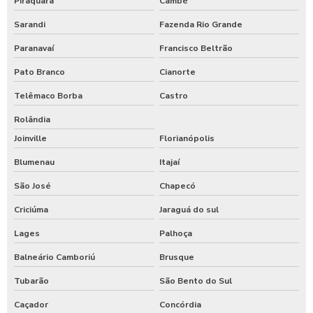
Piraquara
Cambé
Sarandi
Fazenda Rio Grande
Paranavaí
Francisco Beltrão
Pato Branco
Cianorte
Telêmaco Borba
Castro
Rolândia
Joinville
Florianópolis
Blumenau
Itajaí
São José
Chapecó
Criciúma
Jaraguá do sul
Lages
Palhoça
Balneário Camboriú
Brusque
Tubarão
São Bento do Sul
Caçador
Concórdia