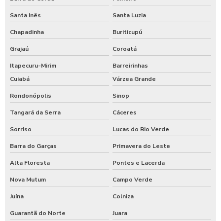
Santa Inês
Santa Luzia
Chapadinha
Buriticupú
Grajaú
Coroatá
Itapecuru-Mirim
Barreirinhas
Cuiabá
Várzea Grande
Rondonópolis
Sinop
Tangará da Serra
Cáceres
Sorriso
Lucas do Rio Verde
Barra do Garças
Primavera do Leste
Alta Floresta
Pontes e Lacerda
Nova Mutum
Campo Verde
Juína
Colniza
Guarantã do Norte
Juara