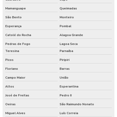
Mamanguape
Queimadas
São Bento
Monteiro
Esperança
Pombal
Catolé do Rocha
Alagoa Grande
Pedras de Fogo
Lagoa Seca
Teresina
Parnaíba
Picos
Piripiri
Floriano
Barras
Campo Maior
União
Altos
Esperantina
José de Freitas
Pedro II
Oeiras
São Raimundo Nonato
Miguel Alves
Luís Correia