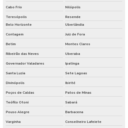
Cabo Frio
Nilópolis
Teresópolis
Resende
Belo Horizonte
Uberlândia
Contagem
Juiz de Fora
Betim
Montes Claros
Ribeirão das Neves
Uberaba
Governador Valadares
Ipatinga
Santa Luzia
Sete Lagoas
Divinópolis
Ibirité
Poços de Caldas
Patos de Minas
Teófilo Otoni
Sabará
Pouso Alegre
Barbacena
Varginha
Conselheiro Lafeiete