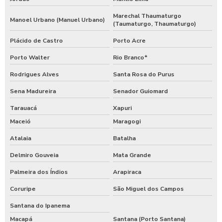
Marechal Thaumaturgo
Manoel Urbano (Manuel Urbano)
(Taumaturgo, Thaumaturgo)
Plácido de Castro
Porto Acre
Porto Walter
Rio Branco*
Rodrigues Alves
Santa Rosa do Purus
Sena Madureira
Senador Guiomard
Tarauacá
Xapuri
Maceió
Maragogi
Atalaia
Batalha
Delmiro Gouveia
Mata Grande
Palmeira dos Índios
Arapiraca
Coruripe
São Miguel dos Campos
Santana do Ipanema
Macapá
Santana (Porto Santana)