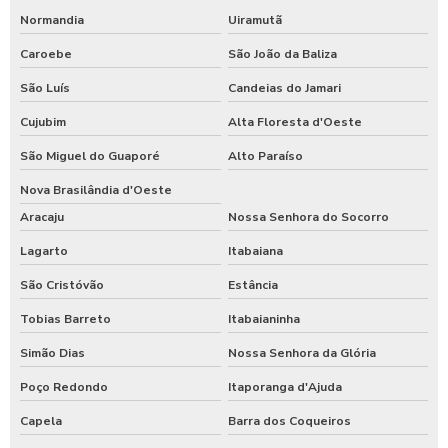
Normandia
Uiramutã
Caroebe
São João da Baliza
São Luís
Candeias do Jamari
Cujubim
Alta Floresta d'Oeste
São Miguel do Guaporé
Alto Paraíso
Nova Brasilândia d'Oeste
Aracaju
Nossa Senhora do Socorro
Lagarto
Itabaiana
São Cristóvão
Estância
Tobias Barreto
Itabaianinha
Simão Dias
Nossa Senhora da Glória
Poço Redondo
Itaporanga d'Ajuda
Capela
Barra dos Coqueiros