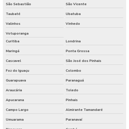
São Sebastião
São Vicente
Taubaté
Ubatuba
Valinhos
Vinhedo
Votuporanga
Curitiba
Londrina
Maringá
Ponta Grossa
Cascavel
São José dos Pinhais
Foz do Iguaçu
Colombo
Guarapuava
Paranaguá
Araucária
Toledo
Apucarana
Pinhais
Campo Largo
Almirante Tamandaré
Umuarama
Paranavaí