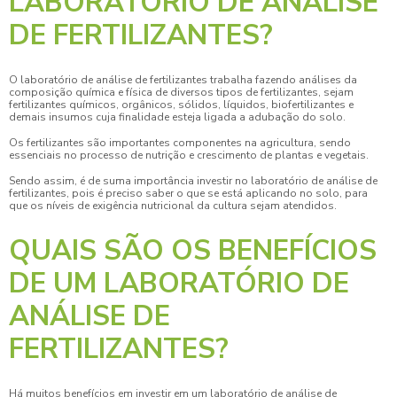
LABORATÓRIO DE ANÁLISE
DE FERTILIZANTES?
O
laboratório de análise de fertilizantes
trabalha fazendo análises da
composição química e física de diversos tipos de fertilizantes, sejam
fertilizantes químicos, orgânicos, sólidos, líquidos, biofertilizantes e
demais insumos cuja finalidade esteja ligada a adubação do solo.
Os fertilizantes são importantes componentes na agricultura, sendo
essenciais no processo de nutrição e crescimento de plantas e vegetais.
Sendo assim, é de suma importância investir no
laboratório de análise de
fertilizantes
, pois é preciso saber o que se está aplicando no solo, para
que os níveis de exigência nutricional da cultura sejam atendidos.
QUAIS SÃO OS BENEFÍCIOS
DE UM LABORATÓRIO DE
ANÁLISE DE
FERTILIZANTES?
Há muitos benefícios em investir em um
laboratório de análise de