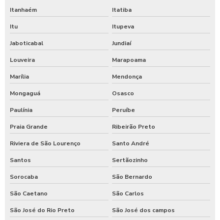
Itanhaém
Itatiba
Itu
Itupeva
Jaboticabal
Jundiaí
Louveira
Marapoama
Marília
Mendonça
Mongaguá
Osasco
Paulínia
Peruíbe
Praia Grande
Ribeirão Preto
Riviera de São Lourenço
Santo André
Santos
Sertãozinho
Sorocaba
São Bernardo
São Caetano
São Carlos
São José do Rio Preto
São José dos campos