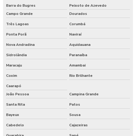
Barra do Bugres
Peixoto de Azevedo
Campo Grande
Dourados
Três Lagoas
Corumbá
Ponta Porã
Naviraí
Nova Andradina
Aquidauana
Sidrolândia
Paranaíba
Maracaju
Amambai
Coxim
Rio Brilhante
Caarapó
João Pessoa
Campina Grande
Santa Rita
Patos
Bayeux
Sousa
Cabedelo
Cajazeiras
Guarabira
Sapé