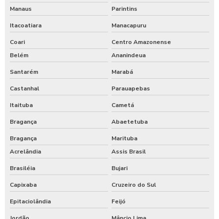
Manaus
Parintins
Itacoatiara
Manacapuru
Coari
Centro Amazonense
Belém
Ananindeua
Santarém
Marabá
Castanhal
Parauapebas
Itaituba
Cametá
Bragança
Abaetetuba
Bragança
Marituba
Acrelândia
Assis Brasil
Brasiléia
Bujari
Capixaba
Cruzeiro do Sul
Epitaciolândia
Feijó
Jordão
Mâncio Lima