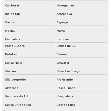
Camboriú
Navegantes
Rio do Sul
Araranguá
Gaspar
Biguaçu
Indaial
Mafra
Canoinhas
Itapema
Porto Alegre
Caxias do Sul
Pelotas
Canoas
Santa Maria
Gravataí
Viamão
Novo Hamburgo
São Leopoldo
Rio Grande
Alvorada
Passo Fundo
Sapucaia do Sul
Uruguaiana
Santa Cruz do Sul
Cachoeirinha