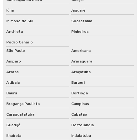
Iúna
Jaguaré
Mimoso do Sul
Sooretama
Anchieta
Pinheiros
Pedro Canário
São Paulo
Americana
Amparo
Araraquara
Araras
Araçatuba
Atibaia
Barueri
Bauru
Bertioga
Bragança Paulista
Campinas
Caraguatatuba
Cubatão
Guarujá
Hortolândia
Ilhabela
Indaiatuba