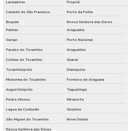
Laranjeiras
Propriá
Canindé de São Francisco
Porto da Folha
Boquim
Nossa Senhora das Dores
Palmas
Araguaína
Gurupi
Porto Nacional
Paraíso do Tocantins
Araguatins
Colinas do Tocantins
Guaraí
Tocantinópolis
Dianópolis
Miracema do Tocantins
Formoso do Araguaia
Augustinópolis
Taguatinga
Pedro Afonso
Miranorte
Lagoa da Confusão
Goiatins
São Miguel do Tocantins
Nova Olinda
Nossa Senhora das Dores