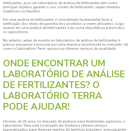
fertilizantes
, pois um
laboratório de análise de fertilizantes
tem como
principal objetivo garantir o uso correto de fertilizantes, sejam minerais,
orgânicos ou líquidos.
Em uma análise de fertilizantes é considerado fundamental fazer a
verificação dos níveis de garantia dos produtos a serem utilizados. Logo,
investir em uma análise de fertilizantes é de suma importância para todos
os agricultores.
No entanto, antes de investir no
laboratório de análise de fertilizantes
é
preciso pesquisar e procurar por uma empresa reconhecida no mercado, tal
como o Laboratório Terra, que possa oferecer serviços de qualidade.
ONDE ENCONTRAR UM
LABORATÓRIO DE ANÁLISE
DE FERTILIZANTES? O
LABORATÓRIO TERRA
PODE AJUDAR!
Há mais de 35 anos no mercado de análises para finalidades agrícolas, o
Laboratório Terra está localizado em Goiânia e oferece serviços
especializados para diversas regiões do território brasileiro, preocupando-