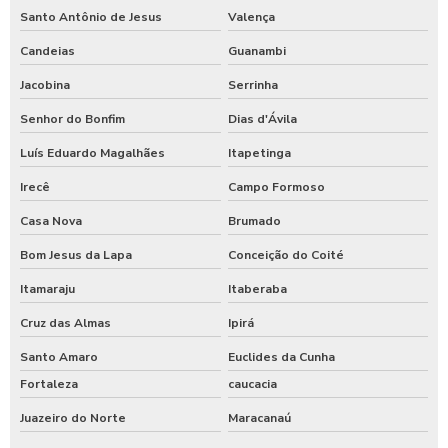
Santo Antônio de Jesus
Valença
Candeias
Guanambi
Jacobina
Serrinha
Senhor do Bonfim
Dias d'Ávila
Luís Eduardo Magalhães
Itapetinga
Irecê
Campo Formoso
Casa Nova
Brumado
Bom Jesus da Lapa
Conceição do Coité
Itamaraju
Itaberaba
Cruz das Almas
Ipirá
Santo Amaro
Euclides da Cunha
Fortaleza
caucacia
Juazeiro do Norte
Maracanaú