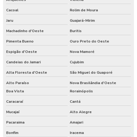
Cacoal
Rolim de Moura
Jaru
Guajará-Mirim
Machadinho d'Oeste
Buritis
Pimenta Bueno
Ouro Preto do Oeste
Espigão d'Oeste
Nova Mamoré
Candeias do Jamari
Cujubim
Alta Floresta d'Oeste
São Miguel do Guaporé
Alto Paraíso
Nova Brasilândia d'Oeste
Boa Vista
Rorainópolis
Caracaraí
Cantá
Mucajaí
Alto Alegre
Pacaraima
Amajari
Bonfim
Iracema