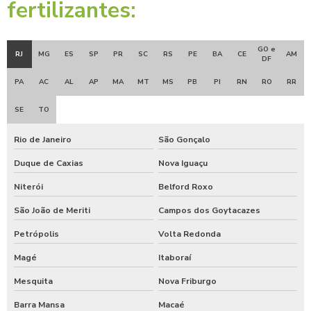
fertilizantes:
GO e
RJ
MG
ES
SP
PR
SC
RS
PE
BA
CE
AM
DF
PA
AC
AL
AP
MA
MT
MS
PB
PI
RN
RO
RR
SE
TO
Rio de Janeiro
São Gonçalo
Duque de Caxias
Nova Iguaçu
Niterói
Belford Roxo
São João de Meriti
Campos dos Goytacazes
Petrópolis
Volta Redonda
Magé
Itaboraí
Mesquita
Nova Friburgo
Barra Mansa
Macaé