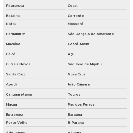
Piracuruca
Cocal
Batalha
Corrente
Natal
Mossoró
Parnamirim
São Gonçalo do Amarante
Macaíba
Ceará-Mirim
Caicó
Açu
Currais Novos
São José de Mipibu
Santa Cruz
Nova Cruz
Apodi
João Câmara
Canguaretama
Touros
Macau
Pau dos Ferros
Extremoz
Baraúna
Porto Velho
Ji-Paraná
Ariquemes
Vilhena