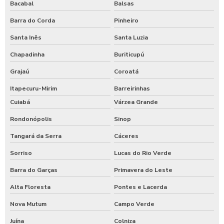
Bacabal
Balsas
Barra do Corda
Pinheiro
Santa Inês
Santa Luzia
Chapadinha
Buriticupú
Grajaú
Coroatá
Itapecuru-Mirim
Barreirinhas
Cuiabá
Várzea Grande
Rondonópolis
Sinop
Tangará da Serra
Cáceres
Sorriso
Lucas do Rio Verde
Barra do Garças
Primavera do Leste
Alta Floresta
Pontes e Lacerda
Nova Mutum
Campo Verde
Juína
Colniza