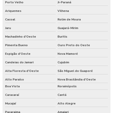
Porto Velho
Ji-Paraná
Ariquemes
Vilhena
Cacoal
Rolim de Moura
Jaru
Guajará-Mirim
Machadinho d'Oeste
Buritis
Pimenta Bueno
Ouro Preto do Oeste
Espigão d'Oeste
Nova Mamoré
Candeias do Jamari
Cujubim
Alta Floresta d'Oeste
São Miguel do Guaporé
Alto Paraíso
Nova Brasilândia d'Oeste
Boa Vista
Rorainópolis
Caracaraí
Cantá
Mucajaí
Alto Alegre
Pacaraima
Amajari