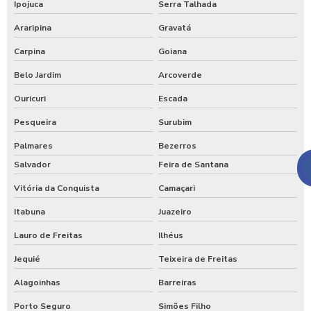
Ipojuca
Serra Talhada
Araripina
Gravatá
Carpina
Goiana
Belo Jardim
Arcoverde
Ouricuri
Escada
Pesqueira
Surubim
Palmares
Bezerros
Salvador
Feira de Santana
Vitória da Conquista
Camaçari
Itabuna
Juazeiro
Lauro de Freitas
Ilhéus
Jequié
Teixeira de Freitas
Alagoinhas
Barreiras
Porto Seguro
Simões Filho