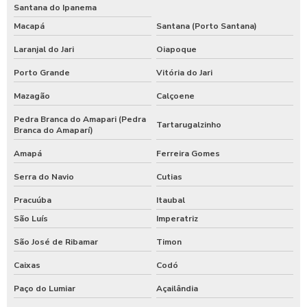
Santana do Ipanema
Macapá
Santana (Porto Santana)
Laranjal do Jari
Oiapoque
Porto Grande
Vitória do Jari
Mazagão
Calçoene
Pedra Branca do Amapari (Pedra
Tartarugalzinho
Branca do Amaparí)
Amapá
Ferreira Gomes
Serra do Navio
Cutias
Pracuúba
Itaubal
São Luís
Imperatriz
São José de Ribamar
Timon
Caixas
Codó
Paço do Lumiar
Açailândia