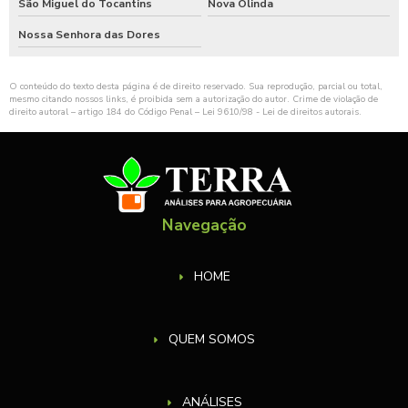
São Miguel do Tocantins
Nova Olinda
Nossa Senhora das Dores
O conteúdo do texto desta página é de direito reservado. Sua reprodução, parcial ou total,
mesmo citando nossos links, é proibida sem a autorização do autor. Crime de violação de
direito autoral – artigo 184 do Código Penal –
Lei 9610/98 - Lei de direitos autorais
.
Navegação
HOME
QUEM SOMOS
ANÁLISES