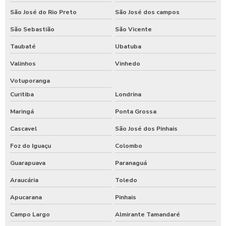
São José do Rio Preto
São José dos campos
São Sebastião
São Vicente
Taubaté
Ubatuba
Valinhos
Vinhedo
Votuporanga
Curitiba
Londrina
Maringá
Ponta Grossa
Cascavel
São José dos Pinhais
Foz do Iguaçu
Colombo
Guarapuava
Paranaguá
Araucária
Toledo
Apucarana
Pinhais
Campo Largo
Almirante Tamandaré