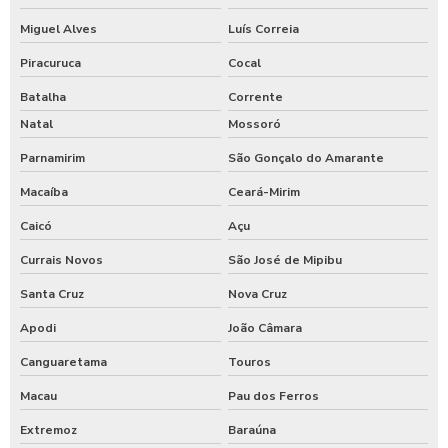
Miguel Alves
Luís Correia
Piracuruca
Cocal
Batalha
Corrente
Natal
Mossoró
Parnamirim
São Gonçalo do Amarante
Macaíba
Ceará-Mirim
Caicó
Açu
Currais Novos
São José de Mipibu
Santa Cruz
Nova Cruz
Apodi
João Câmara
Canguaretama
Touros
Macau
Pau dos Ferros
Extremoz
Baraúna