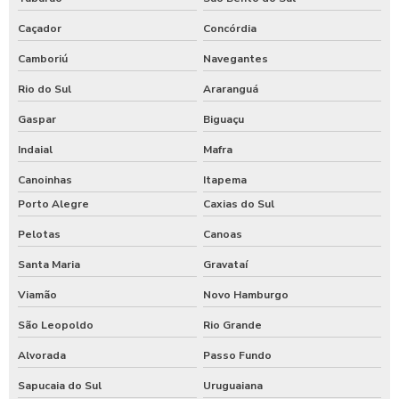
Caçador
Concórdia
Camboriú
Navegantes
Rio do Sul
Araranguá
Gaspar
Biguaçu
Indaial
Mafra
Canoinhas
Itapema
Porto Alegre
Caxias do Sul
Pelotas
Canoas
Santa Maria
Gravataí
Viamão
Novo Hamburgo
São Leopoldo
Rio Grande
Alvorada
Passo Fundo
Sapucaia do Sul
Uruguaiana