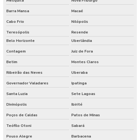
Mesquita
Nova Friburgo
Barra Mansa
Macaé
Cabo Frio
Nilópolis
Teresópolis
Resende
Belo Horizonte
Uberlândia
Contagem
Juiz de Fora
Betim
Montes Claros
Ribeirão das Neves
Uberaba
Governador Valadares
Ipatinga
Santa Luzia
Sete Lagoas
Divinópolis
Ibirité
Poços de Caldas
Patos de Minas
Teófilo Otoni
Sabará
Pouso Alegre
Barbacena