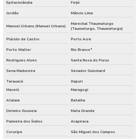
Epitaciolândia
Feijó
Jordão
Mâncio Lima
Marechal Thaumaturgo
Manoel Urbano (Manuel Urbano)
(Taumaturgo, Thaumaturgo)
Plácido de Castro
Porto Acre
Porto Walter
Rio Branco*
Rodrigues Alves
Santa Rosa do Purus
Sena Madureira
Senador Guiomard
Tarauacá
Xapuri
Maceió
Maragogi
Atalaia
Batalha
Delmiro Gouveia
Mata Grande
Palmeira dos Índios
Arapiraca
Coruripe
São Miguel dos Campos