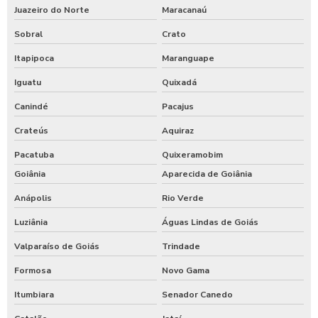
Juazeiro do Norte
Maracanaú
Sobral
Crato
Itapipoca
Maranguape
Iguatu
Quixadá
Canindé
Pacajus
Crateús
Aquiraz
Pacatuba
Quixeramobim
Goiânia
Aparecida de Goiânia
Anápolis
Rio Verde
Luziânia
Águas Lindas de Goiás
Valparaíso de Goiás
Trindade
Formosa
Novo Gama
Itumbiara
Senador Canedo