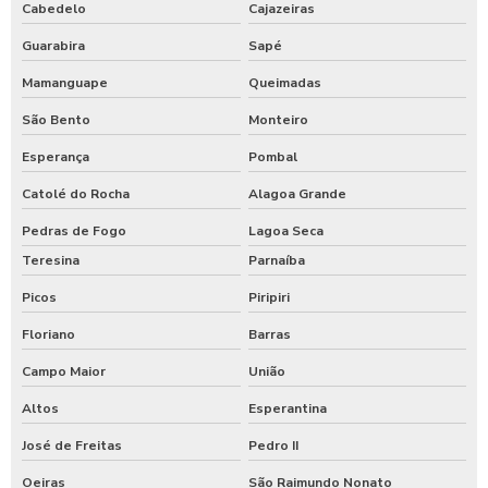
Cabedelo
Cajazeiras
Guarabira
Sapé
Mamanguape
Queimadas
São Bento
Monteiro
Esperança
Pombal
Catolé do Rocha
Alagoa Grande
Pedras de Fogo
Lagoa Seca
Teresina
Parnaíba
Picos
Piripiri
Floriano
Barras
Campo Maior
União
Altos
Esperantina
José de Freitas
Pedro II
Oeiras
São Raimundo Nonato