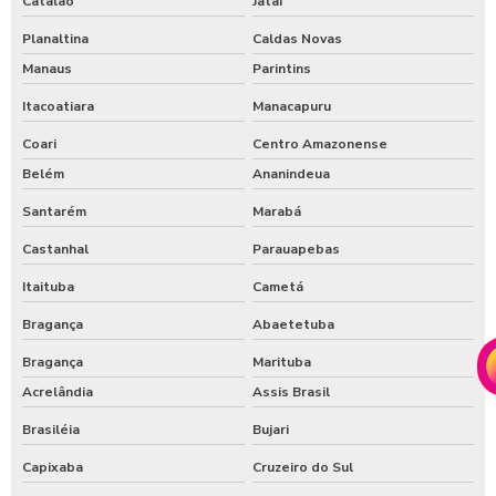
Catalão
Jataí
Planaltina
Caldas Novas
Manaus
Parintins
Itacoatiara
Manacapuru
Coari
Centro Amazonense
Belém
Ananindeua
Santarém
Marabá
Castanhal
Parauapebas
Itaituba
Cametá
Bragança
Abaetetuba
Bragança
Marituba
Acrelândia
Assis Brasil
Brasiléia
Bujari
Capixaba
Cruzeiro do Sul