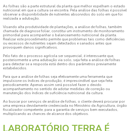
As folhas são a parte estrutural da planta que melhor espelham o estado
nutricional em que a cultura se encontra. Pela análise das folhas é possível
observar a disponibilidade de nutrientes absorvidos do solo em que foi
realizada a adubação.
Visando alta produtividade de plantações, a
análise de folhas
, também
chamada de diagnose foliar, constitui um instrumento de monitoramento
primordial para acompanhar o balanceamento nutricional da planta.
Realizar este procedimento permite que problemas tais como deficiências
ou excessos de nutrientes sejam detectados e sanados antes que
provoquem danos significativos.
Pelo fato de o processo agrícola ser sequencial, é interessante que,
posteriormente a uma adubação via solo, seja feita a
análise de folhas
para detectar se a resposta está dentro dos parâmetros previamente
estabelecidos.
Para que a
análise de folhas
seja efetivamente uma ferramenta que
impulsione os índices de produção, é imprescindível que seja feita
periodicamente. Apenas assim será possível fazer o devido
acompanhamento no sentido de adotar medidas de correção ou
manutenção dos índices de suficiência nutricional da cultura.
Ao buscar por serviços de
análise de folhas
, o cliente deverá procurar por
uma empresa devidamente credenciada no Ministério da Agricultura, órgão
fiscalizador competente, para a garantia de serviços bem executados,
multiplicando as chances de alcance dos objetivos.
LABORATÓRIO TERRA É