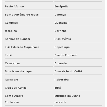
Paulo Afonso
Eunápolis
Santo Antônio de Jesus
Valença
Candeias
Guanambi
Jacobina
Serrinha
Senhor do Bonfim
Dias d'Ávila
Luís Eduardo Magalhães
Itapetinga
Irecê
Campo Formoso
Casa Nova
Brumado
Bom Jesus da Lapa
Conceição do Coité
Itamaraju
Itaberaba
Cruz das Almas
Ipirá
Santo Amaro
Euclides da Cunha
Fortaleza
caucacia