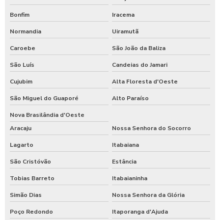
Bonfim
Iracema
Normandia
Uiramutã
Caroebe
São João da Baliza
São Luís
Candeias do Jamari
Cujubim
Alta Floresta d'Oeste
São Miguel do Guaporé
Alto Paraíso
Nova Brasilândia d'Oeste
Aracaju
Nossa Senhora do Socorro
Lagarto
Itabaiana
São Cristóvão
Estância
Tobias Barreto
Itabaianinha
Simão Dias
Nossa Senhora da Glória
Poço Redondo
Itaporanga d'Ajuda