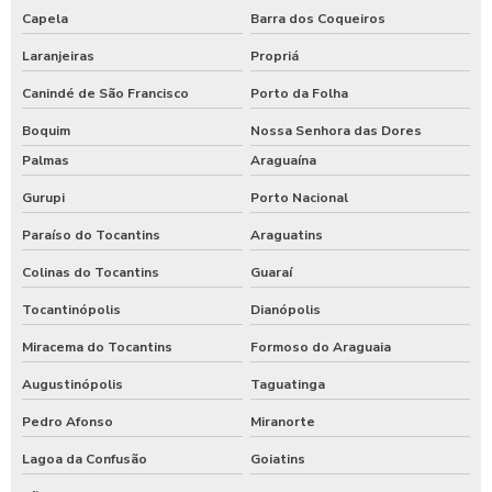
Capela
Barra dos Coqueiros
Laranjeiras
Propriá
Canindé de São Francisco
Porto da Folha
Boquim
Nossa Senhora das Dores
Palmas
Araguaína
Gurupi
Porto Nacional
Paraíso do Tocantins
Araguatins
Colinas do Tocantins
Guaraí
Tocantinópolis
Dianópolis
Miracema do Tocantins
Formoso do Araguaia
Augustinópolis
Taguatinga
Pedro Afonso
Miranorte
Lagoa da Confusão
Goiatins