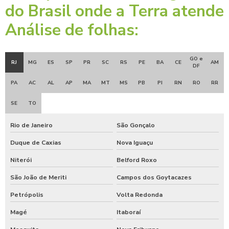
do Brasil onde a Terra atende
Análise de folhas:
GO e
RJ
MG
ES
SP
PR
SC
RS
PE
BA
CE
AM
DF
PA
AC
AL
AP
MA
MT
MS
PB
PI
RN
RO
RR
SE
TO
Rio de Janeiro
São Gonçalo
Duque de Caxias
Nova Iguaçu
Niterói
Belford Roxo
São João de Meriti
Campos dos Goytacazes
Petrópolis
Volta Redonda
Magé
Itaboraí