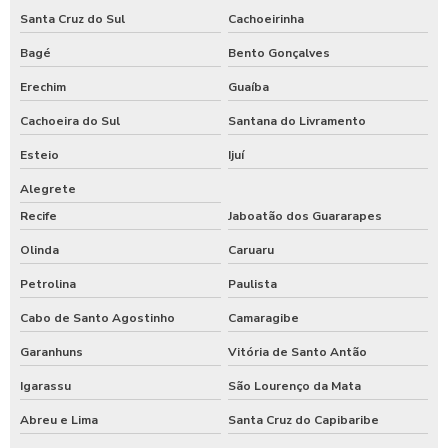
Santa Cruz do Sul
Cachoeirinha
Bagé
Bento Gonçalves
Erechim
Guaíba
Cachoeira do Sul
Santana do Livramento
Esteio
Ijuí
Alegrete
Recife
Jaboatão dos Guararapes
Olinda
Caruaru
Petrolina
Paulista
Cabo de Santo Agostinho
Camaragibe
Garanhuns
Vitória de Santo Antão
Igarassu
São Lourenço da Mata
Abreu e Lima
Santa Cruz do Capibaribe