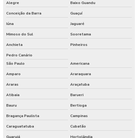
Alegre
Baixo Guandu
Conceição da Barra
Guaçuí
Iúna
Jaguaré
Mimoso do Sul
Sooretama
Anchieta
Pinheiros
Pedro Canário
São Paulo
Americana
Amparo
Araraquara
Araras
Araçatuba
Atibaia
Barueri
Bauru
Bertioga
Bragança Paulista
Campinas
Caraguatatuba
Cubatão
Guarujá
Hortolândia