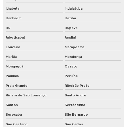
Ilhabela
Indaiatuba
Itanhaém
Itatiba
Itu
Itupeva
Jaboticabal
Jundiaí
Louveira
Marapoama
Marília
Mendonça
Mongaguá
Osasco
Paulínia
Peruíbe
Praia Grande
Ribeirão Preto
Riviera de São Lourenço
Santo André
Santos
Sertãozinho
Sorocaba
São Bernardo
São Caetano
São Carlos