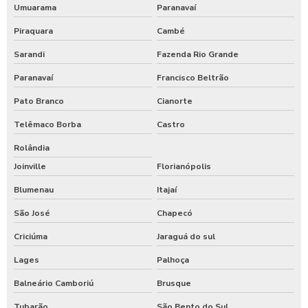
Umuarama
Paranavaí
Piraquara
Cambé
Sarandi
Fazenda Rio Grande
Paranavaí
Francisco Beltrão
Pato Branco
Cianorte
Telêmaco Borba
Castro
Rolândia
Joinville
Florianópolis
Blumenau
Itajaí
São José
Chapecó
Criciúma
Jaraguá do sul
Lages
Palhoça
Balneário Camboriú
Brusque
Tubarão
São Bento do Sul