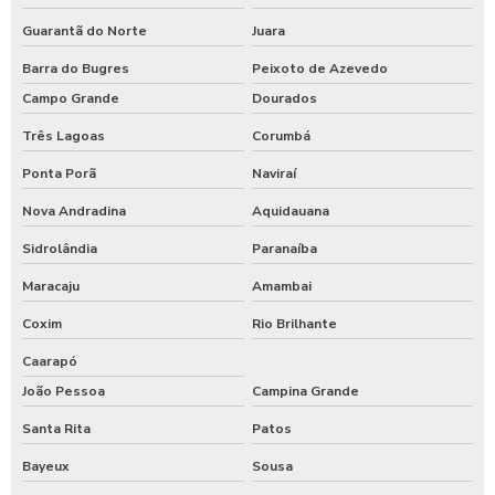
Guarantã do Norte
Juara
Barra do Bugres
Peixoto de Azevedo
Campo Grande
Dourados
Três Lagoas
Corumbá
Ponta Porã
Naviraí
Nova Andradina
Aquidauana
Sidrolândia
Paranaíba
Maracaju
Amambai
Coxim
Rio Brilhante
Caarapó
João Pessoa
Campina Grande
Santa Rita
Patos
Bayeux
Sousa