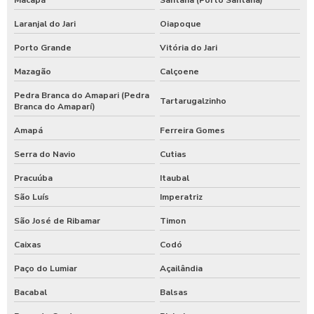
Laranjal do Jari
Oiapoque
Porto Grande
Vitória do Jari
Mazagão
Calçoene
Pedra Branca do Amapari (Pedra
Tartarugalzinho
Branca do Amaparí)
Amapá
Ferreira Gomes
Serra do Navio
Cutias
Pracuúba
Itaubal
São Luís
Imperatriz
São José de Ribamar
Timon
Caixas
Codó
Paço do Lumiar
Açailândia
Bacabal
Balsas