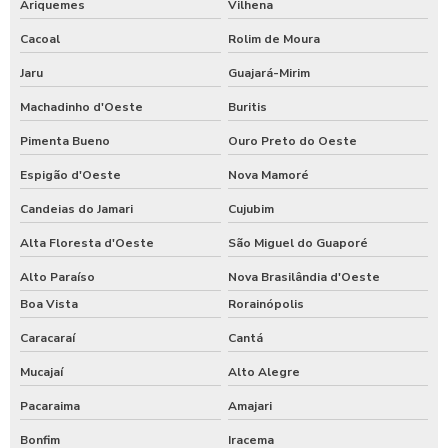
Ariquemes
Vilhena
Cacoal
Rolim de Moura
Jaru
Guajará-Mirim
Machadinho d'Oeste
Buritis
Pimenta Bueno
Ouro Preto do Oeste
Espigão d'Oeste
Nova Mamoré
Candeias do Jamari
Cujubim
Alta Floresta d'Oeste
São Miguel do Guaporé
Alto Paraíso
Nova Brasilândia d'Oeste
Boa Vista
Rorainópolis
Caracaraí
Cantá
Mucajaí
Alto Alegre
Pacaraima
Amajari
Bonfim
Iracema