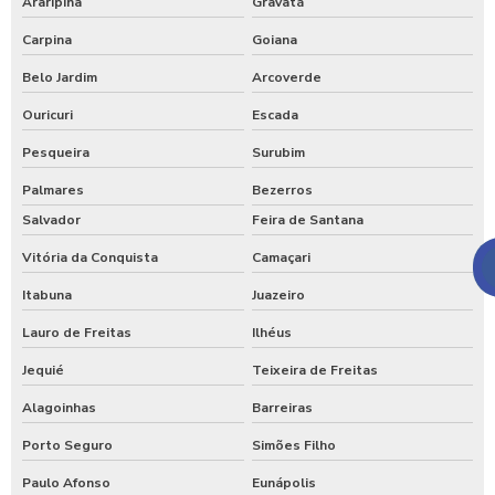
Araripina
Gravatá
Carpina
Goiana
Belo Jardim
Arcoverde
Ouricuri
Escada
Pesqueira
Surubim
Palmares
Bezerros
Salvador
Feira de Santana
Vitória da Conquista
Camaçari
Itabuna
Juazeiro
Lauro de Freitas
Ilhéus
Jequié
Teixeira de Freitas
Alagoinhas
Barreiras
Porto Seguro
Simões Filho
Paulo Afonso
Eunápolis