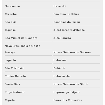
Normandia
Uiramutã
Caroebe
São João da Baliza
São Luís
Candeias do Jamari
Cujubim
Alta Floresta d'Oeste
São Miguel do Guaporé
Alto Paraíso
Nova Brasilândia d'Oeste
Aracaju
Nossa Senhora do Socorro
Lagarto
Itabaiana
São Cristóvão
Estância
Tobias Barreto
Itabaianinha
Simão Dias
Nossa Senhora da Glória
Poço Redondo
Itaporanga d'Ajuda
Capela
Barra dos Coqueiros