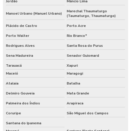
Jordão
Mâncio Lima
Marechal Thaumaturgo
Manoel Urbano (Manuel Urbano)
(Taumaturgo, Thaumaturgo)
Plácido de Castro
Porto Acre
Porto Walter
Rio Branco*
Rodrigues Alves
Santa Rosa do Purus
Sena Madureira
Senador Guiomard
Tarauacá
Xapuri
Maceió
Maragogi
Atalaia
Batalha
Delmiro Gouveia
Mata Grande
Palmeira dos Índios
Arapiraca
Coruripe
São Miguel dos Campos
Santana do Ipanema
Macapá
Santana (Porto Santana)