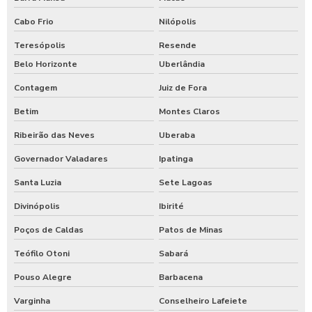
Cabo Frio
Nilópolis
Teresópolis
Resende
Belo Horizonte
Uberlândia
Contagem
Juiz de Fora
Betim
Montes Claros
Ribeirão das Neves
Uberaba
Governador Valadares
Ipatinga
Santa Luzia
Sete Lagoas
Divinópolis
Ibirité
Poços de Caldas
Patos de Minas
Teófilo Otoni
Sabará
Pouso Alegre
Barbacena
Varginha
Conselheiro Lafeiete