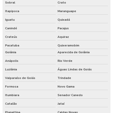
Sobral
Crato
Itapipoca
Maranguape
Iguatu
Quixadá
Canindé
Pacajus
Crateús
Aquiraz
Pacatuba
Quixeramobim
Goiânia
Aparecida de Goiânia
Anápolis
Rio Verde
Luziânia
Águas Lindas de Goiás
Valparaíso de Goiás
Trindade
Formosa
Novo Gama
Itumbiara
Senador Canedo
Catalão
Jataí
Planaltina
Caldas Novas