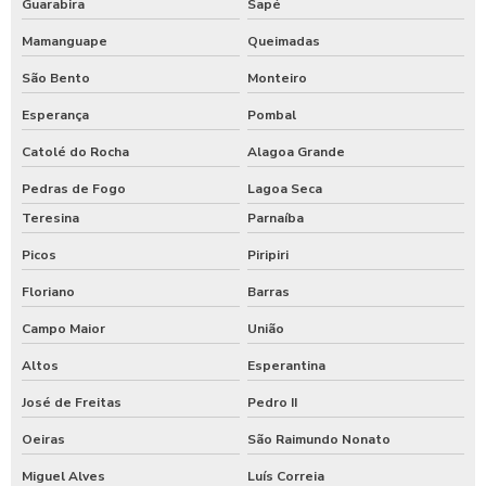
Guarabira
Sapé
Mamanguape
Queimadas
São Bento
Monteiro
Esperança
Pombal
Catolé do Rocha
Alagoa Grande
Pedras de Fogo
Lagoa Seca
Teresina
Parnaíba
Picos
Piripiri
Floriano
Barras
Campo Maior
União
Altos
Esperantina
José de Freitas
Pedro II
Oeiras
São Raimundo Nonato
Miguel Alves
Luís Correia