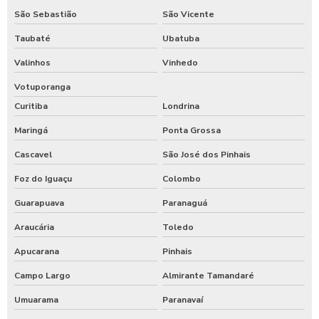
São Sebastião
São Vicente
Taubaté
Ubatuba
Valinhos
Vinhedo
Votuporanga
Curitiba
Londrina
Maringá
Ponta Grossa
Cascavel
São José dos Pinhais
Foz do Iguaçu
Colombo
Guarapuava
Paranaguá
Araucária
Toledo
Apucarana
Pinhais
Campo Largo
Almirante Tamandaré
Umuarama
Paranavaí