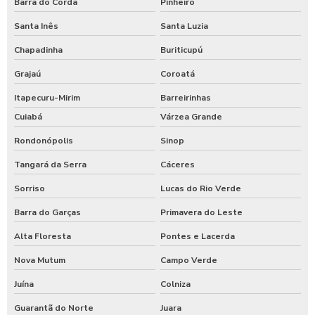
Barra do Corda
Pinheiro
Santa Inês
Santa Luzia
Chapadinha
Buriticupú
Grajaú
Coroatá
Itapecuru-Mirim
Barreirinhas
Cuiabá
Várzea Grande
Rondonópolis
Sinop
Tangará da Serra
Cáceres
Sorriso
Lucas do Rio Verde
Barra do Garças
Primavera do Leste
Alta Floresta
Pontes e Lacerda
Nova Mutum
Campo Verde
Juína
Colniza
Guarantã do Norte
Juara