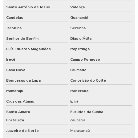
Santo Antônio de Jesus
Valença
Candeias
Guanambi
Jacobina
Serrinha
Senhor do Bonfim
Dias d'Ávila
Luís Eduardo Magalhães
Itapetinga
Irecê
Campo Formoso
Casa Nova
Brumado
Bom Jesus da Lapa
Conceição do Coité
Itamaraju
Itaberaba
Cruz das Almas
Ipirá
Santo Amaro
Euclides da Cunha
Fortaleza
caucacia
Juazeiro do Norte
Maracanaú