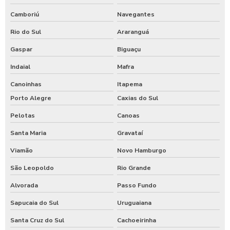
Camboriú
Navegantes
Rio do Sul
Araranguá
Gaspar
Biguaçu
Indaial
Mafra
Canoinhas
Itapema
Porto Alegre
Caxias do Sul
Pelotas
Canoas
Santa Maria
Gravataí
Viamão
Novo Hamburgo
São Leopoldo
Rio Grande
Alvorada
Passo Fundo
Sapucaia do Sul
Uruguaiana
Santa Cruz do Sul
Cachoeirinha