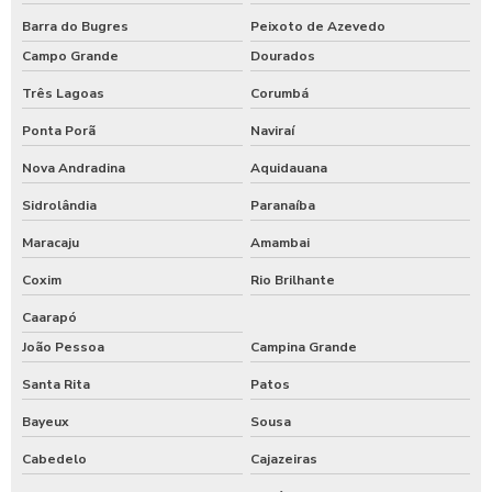
Barra do Bugres
Peixoto de Azevedo
Campo Grande
Dourados
Três Lagoas
Corumbá
Ponta Porã
Naviraí
Nova Andradina
Aquidauana
Sidrolândia
Paranaíba
Maracaju
Amambai
Coxim
Rio Brilhante
Caarapó
João Pessoa
Campina Grande
Santa Rita
Patos
Bayeux
Sousa
Cabedelo
Cajazeiras