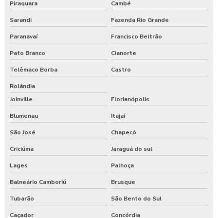
Piraquara
Cambé
Sarandi
Fazenda Rio Grande
Paranavaí
Francisco Beltrão
Pato Branco
Cianorte
Telêmaco Borba
Castro
Rolândia
Joinville
Florianópolis
Blumenau
Itajaí
São José
Chapecó
Criciúma
Jaraguá do sul
Lages
Palhoça
Balneário Camboriú
Brusque
Tubarão
São Bento do Sul
Caçador
Concórdia