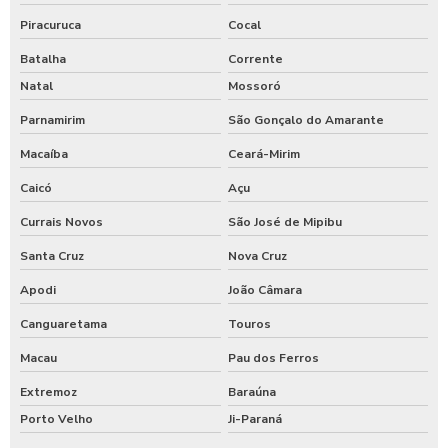
Piracuruca
Cocal
Batalha
Corrente
Natal
Mossoró
Parnamirim
São Gonçalo do Amarante
Macaíba
Ceará-Mirim
Caicó
Açu
Currais Novos
São José de Mipibu
Santa Cruz
Nova Cruz
Apodi
João Câmara
Canguaretama
Touros
Macau
Pau dos Ferros
Extremoz
Baraúna
Porto Velho
Ji-Paraná