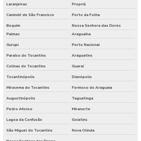
Laranjeiras
Propriá
Canindé de São Francisco
Porto da Folha
Boquim
Nossa Senhora das Dores
Palmas
Araguaína
Gurupi
Porto Nacional
Paraíso do Tocantins
Araguatins
Colinas do Tocantins
Guaraí
Tocantinópolis
Dianópolis
Miracema do Tocantins
Formoso do Araguaia
Augustinópolis
Taguatinga
Pedro Afonso
Miranorte
Lagoa da Confusão
Goiatins
São Miguel do Tocantins
Nova Olinda
Nossa Senhora das Dores