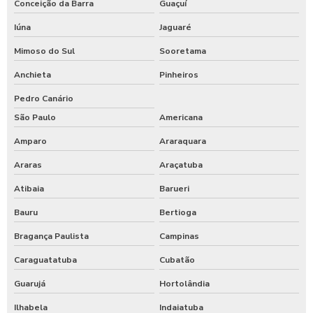
Conceição da Barra
Guaçuí
Iúna
Jaguaré
Mimoso do Sul
Sooretama
Anchieta
Pinheiros
Pedro Canário
São Paulo
Americana
Amparo
Araraquara
Araras
Araçatuba
Atibaia
Barueri
Bauru
Bertioga
Bragança Paulista
Campinas
Caraguatatuba
Cubatão
Guarujá
Hortolândia
Ilhabela
Indaiatuba