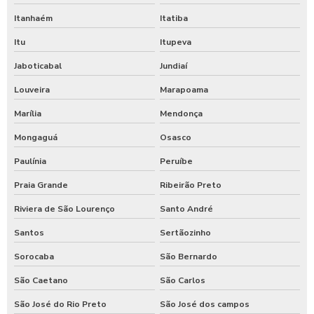
Itanhaém
Itatiba
Itu
Itupeva
Jaboticabal
Jundiaí
Louveira
Marapoama
Marília
Mendonça
Mongaguá
Osasco
Paulínia
Peruíbe
Praia Grande
Ribeirão Preto
Riviera de São Lourenço
Santo André
Santos
Sertãozinho
Sorocaba
São Bernardo
São Caetano
São Carlos
São José do Rio Preto
São José dos campos