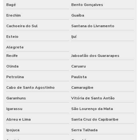
Bagé
Bento Gonçalves
Erechim
Guaíba
Cachoeira do Sul
Santana do Livramento
Esteio
Ijuí
Alegrete
Recife
Jaboatão dos Guararapes
Olinda
Caruaru
Petrolina
Paulista
Cabo de Santo Agostinho
Camaragibe
Garanhuns
Vitória de Santo Antão
Igarassu
São Lourenço da Mata
Abreu e Lima
Santa Cruz do Capibaribe
Ipojuca
Serra Talhada