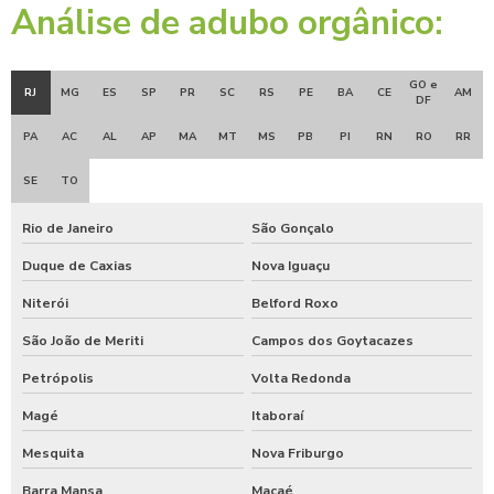
Análise de adubo orgânico:
GO e
RJ
MG
ES
SP
PR
SC
RS
PE
BA
CE
AM
DF
PA
AC
AL
AP
MA
MT
MS
PB
PI
RN
RO
RR
SE
TO
Rio de Janeiro
São Gonçalo
Duque de Caxias
Nova Iguaçu
Niterói
Belford Roxo
São João de Meriti
Campos dos Goytacazes
Petrópolis
Volta Redonda
Magé
Itaboraí
Mesquita
Nova Friburgo
Barra Mansa
Macaé