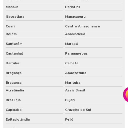
Manaus
Parintins
Itacoatiara
Manacapuru
Coari
Centro Amazonense
Belém
Ananindeua
Santarém
Marabá
Castanhal
Parauapebas
Itaituba
Cametá
Bragança
Abaetetuba
Bragança
Marituba
Acrelândia
Assis Brasil
Brasiléia
Bujari
Capixaba
Cruzeiro do Sul
Epitaciolândia
Feijó