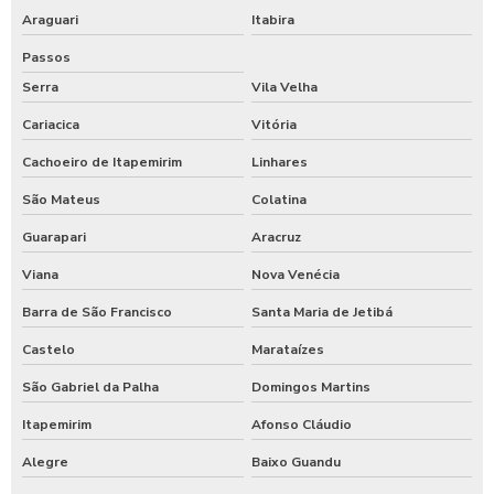
Araguari
Itabira
Passos
Serra
Vila Velha
Cariacica
Vitória
Cachoeiro de Itapemirim
Linhares
São Mateus
Colatina
Guarapari
Aracruz
Viana
Nova Venécia
Barra de São Francisco
Santa Maria de Jetibá
Castelo
Marataízes
São Gabriel da Palha
Domingos Martins
Itapemirim
Afonso Cláudio
Alegre
Baixo Guandu